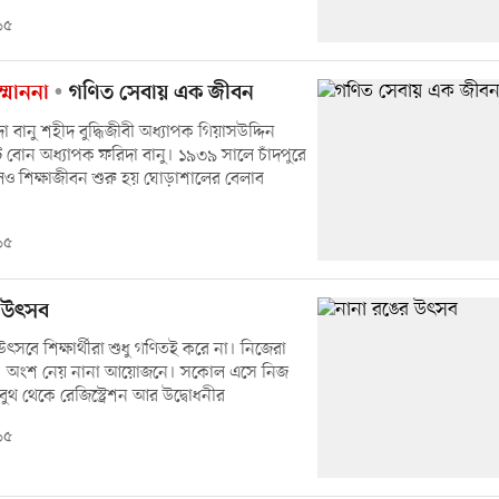
১৫
্মাননা
গণিত সেবায় এক জীবন
 বানু শহীদ বুদ্ধিজীবী অধ্যাপক গিয়াসউদ্দিন
বোন অধ্যাপক ফরিদা বানু। ১৯৩৯ সালে চাঁদপুরে
েও শিক্ষাজীবন শুরু হয় ঘোড়াশালের বেলাব
।
১৫
র উৎসব
সবে শিক্ষার্থীরা শুধু গণিতই করে না। নিজেরা
 অংশ নেয় নানা আয়োজনে। সকােল এসে নিজ
ুথ থেকে রেজিস্ট্রেশন আর উদ্বোধনীর
১৫