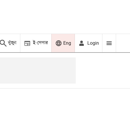
খুঁজুন
ই-পেপার
Login
Eng