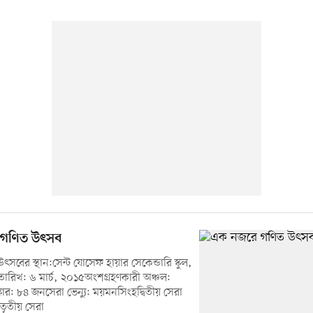
গণিত উৎসব
সবের স্থান:সেন্ট যোসেফ হায়ার সেকেন্ডারি স্কুল,
ারিখ: ৬ মার্চ, ২০১৫অংশগ্রহণকারী অঞ্চল:
্কার: ৮৪ জনসেরা ভেন্যু: ময়মনসিংহদ্বিতীয় সেরা
জ তৃতীয় সেরা