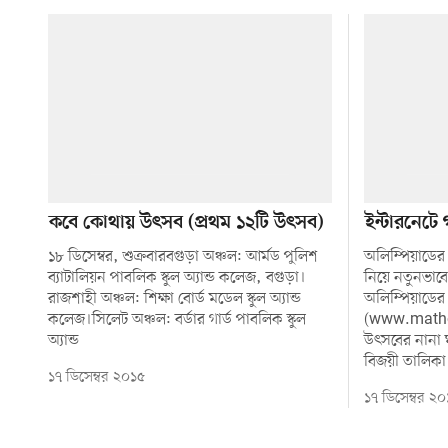
কবে কোথায় উৎসব (প্রথম ১২টি উৎসব)
ইন্টারনেটে
১৮ ডিসেম্বর, শুক্রবারবগুড়া অঞ্চল: আর্মড পুলিশ
অলিম্পিয়াডের
ব্যাটালিয়ন পাবলিক স্কুল অ্যান্ড কলেজ, বগুড়া।
নিয়ে নতুনভাব
রাজশাহী অঞ্চল: শিক্ষা বোর্ড মডেল স্কুল অ্যান্ড
অলিম্পিয়াডের
কলেজ।সিলেট অঞ্চল: বর্ডার গার্ড পাবলিক স্কুল
(www.matho
অ্যান্ড
উৎসবের নানা 
বিজয়ী তালিকা
১৭ ডিসেম্বর ২০১৫
১৭ ডিসেম্বর ২