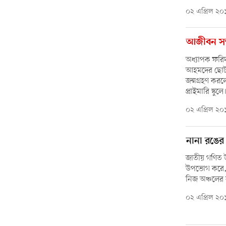
০২ এপ্রিল ২০
আজীবন সম
অধ্যাপক ফরিদা
আহমদের ছোট 
জন্মগ্রহণ করল
প্রাইমারি স্কুলে
০২ এপ্রিল ২০
নানা রঙে
জাতীয় গণিত উৎ
উপভোগ করে,
নিজ অঞ্চলের ব
০২ এপ্রিল ২০