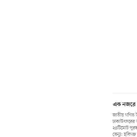
এক নজরে 
জাতীয় গণিত উৎ
ঢাকাউৎসবের ত
২৪টিমোট পুরস
ভেন্যু: হবিগঞ্