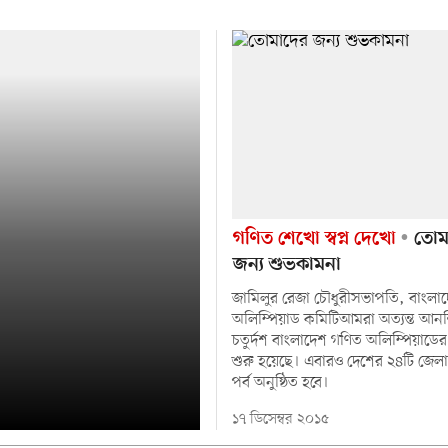
গণিত শেখো স্বপ্ন দেখো
তোম
জন্য শুভকামনা
জামিলুর রেজা চৌধুরীসভাপতি, বাংলা
অলিম্পিয়াড কমিটিআমরা অত্যন্ত আনন্
চতুর্দশ বাংলাদেশ গণিত অলিম্পিয়াড
শুরু হয়েছে। এবারও দেশের ২৪টি জেল
পর্ব অনুষ্ঠিত হবে।
১৭ ডিসেম্বর ২০১৫