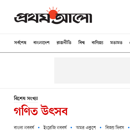
সর্বশেষ
বাংলাদেশ
রাজনীতি
বিশ্ব
বাণিজ্য
মতামত
বিশেষ সংখ্যা
গণিত উৎসব
বাংলা নববর্ষ
ইংরেজি নববর্ষ
অমর একুশে
বিজয় দিবস