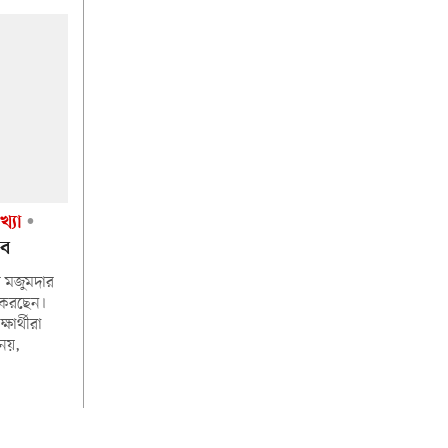
্যা
সব
ব মজুমদার
 করছেন।
ষার্থীরা
 নয়,