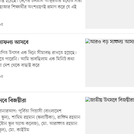
্ত হয়েছে। দেশের চলমান অস্থিরতার মধ্যেও সারা
াজার শিক্ষার্থীর অংশগ্রহণই প্রমাণ করে যে এই
১৫
সাফল্য আসবে
গণিত উৎসব এক দিনে সীমাবদ্ধ রাখতে হয়েছে।
পর্ব হতে পারেনি। আমি ভাবছিলাম এক মিনিট কথা
ারা দেশ থেকে বাছাই করে
১৫
সবে বিজয়ীরা
্ট রানারআপ: পূর্বিতা পিয়াসী (বাংলাদেশ
ল স্কুল), শামিম রহমান (স্কলাস্টিকা), রাফিদ রহমান
স্টোন স্কুল অ্যান্ড কলেজ), মো. আরাফাত রহমান
স্কুল), মো. কাইউম