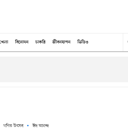
খেলা
বিনোদন
চাকরি
জীবনযাপন
ভিডিও
গণিত উৎসব
ঈদ আনন্দ