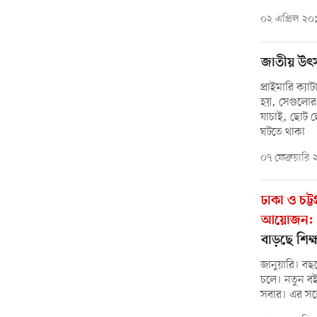
০২ এপ্রিল ২০
জাতীয় উৎস
প্রাইমারি ক্যা
হয়, সেগুলোর ম
যাচাই, ছোট ছো
ঘটতে থাকা
০৭ ফেব্রুয়ারি
ঢাকা ও চট্
আয়োজন: গ
বাড়ছে শিক্ষ
জানুয়ারি। বছ
চলে। নতুন বইয
সবার। এর সঙ্