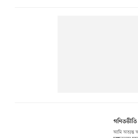
গণিতভীতি 
আমি অত্যন্ত 