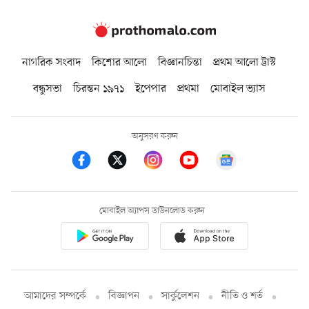
নাগরিক সংবাদ
কিশোর আলো
বিজ্ঞানচিন্তা
প্রথম আলো ট্রাস্ট
বন্ধুসভা
চিরন্তন ১৯৭১
ইপেপার
প্রথমা
মোবাইল ভ্যাস
অনুসরণ করুন
মোবাইল অ্যাপস ডাউনলোড করুন
আমাদের সম্পর্কে
বিজ্ঞাপন
সার্কুলেশন
নীতি ও শর্ত