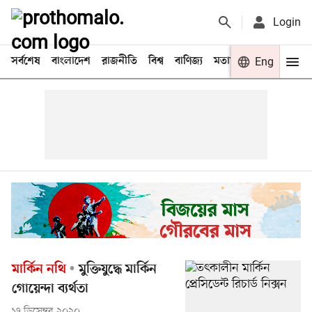
Login
সর্বশেষ
বাংলাদেশ
রাজনীতি
বিশ্ব
বাণিজ্য
মতামত
খেলা
Eng
বিনো
মার্কিন নথি
মুক্তিযুদ্ধে মার্কিন
গোয়েন্দা ব্যর্থতা
১৭ ডিসেম্বর ২০২০