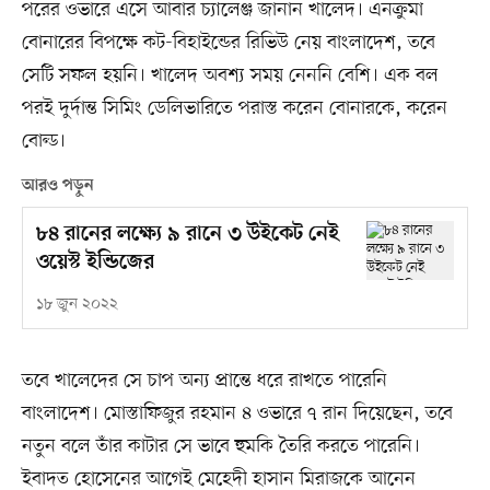
পরের ওভারে এসে আবার চ্যালেঞ্জ জানান খালেদ। এনক্রুমা
বোনারের বিপক্ষে কট-বিহাইন্ডের রিভিউ নেয় বাংলাদেশ, তবে
সেটি সফল হয়নি। খালেদ অবশ্য সময় নেননি বেশি। এক বল
পরই দুর্দান্ত সিমিং ডেলিভারিতে পরাস্ত করেন বোনারকে, করেন
বোল্ড।
আরও পড়ুন
৮৪ রানের লক্ষ্যে ৯ রানে ৩ উইকেট নেই
ওয়েস্ট ইন্ডিজের
১৮ জুন ২০২২
তবে খালেদের সে চাপ অন্য প্রান্তে ধরে রাখতে পারেনি
বাংলাদেশ। মোস্তাফিজুর রহমান ৪ ওভারে ৭ রান দিয়েছেন, তবে
নতুন বলে তাঁর কাটার সে ভাবে হুমকি তৈরি করতে পারেনি।
ইবাদত হোসেনের আগেই মেহেদী হাসান মিরাজকে আনেন