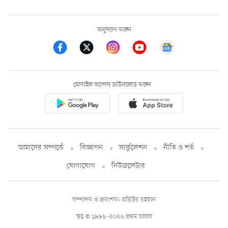
অনুসরণ করুন
মোবাইল অ্যাপস ডাউনলোড করুন
আমাদের সম্পর্কে
বিজ্ঞাপন
সার্কুলেশন
নীতি ও শর্ত
যোগাযোগ
নিউজলেটার
সম্পাদক ও প্রকাশক: মতিউর রহমান
স্বত্ব © ১৯৯৮-২০২৬ প্রথম আলো