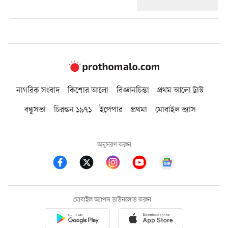
নাগরিক সংবাদ
কিশোর আলো
বিজ্ঞানচিন্তা
প্রথম আলো ট্রাস্ট
বন্ধুসভা
চিরন্তন ১৯৭১
ইপেপার
প্রথমা
মোবাইল ভ্যাস
অনুসরণ করুন
মোবাইল অ্যাপস ডাউনলোড করুন