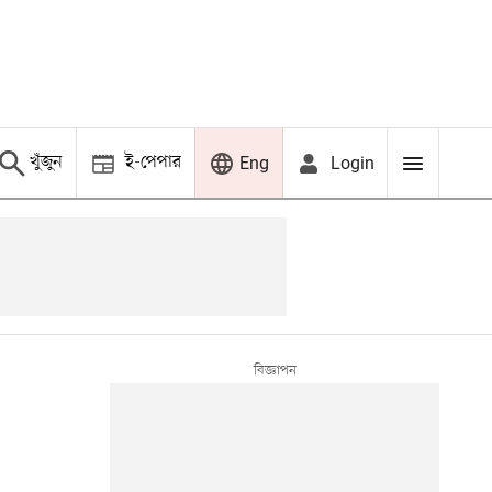
খুঁজুন
ই-পেপার
Login
Eng