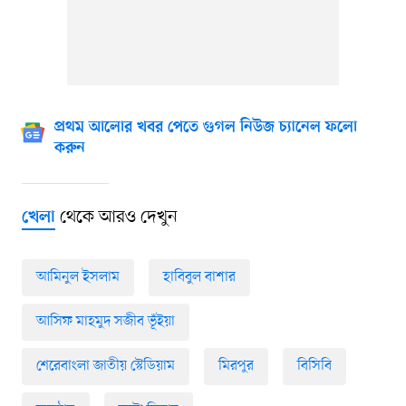
প্রথম আলোর খবর পেতে গুগল নিউজ চ্যানেল ফলো
করুন
থেকে আরও দেখুন
খেলা
আমিনুল ইসলাম
হাবিবুল বাশার
আসিফ মাহমুদ সজীব ভূঁইয়া
শেরেবাংলা জাতীয় স্টেডিয়াম
মিরপুর
বিসিবি