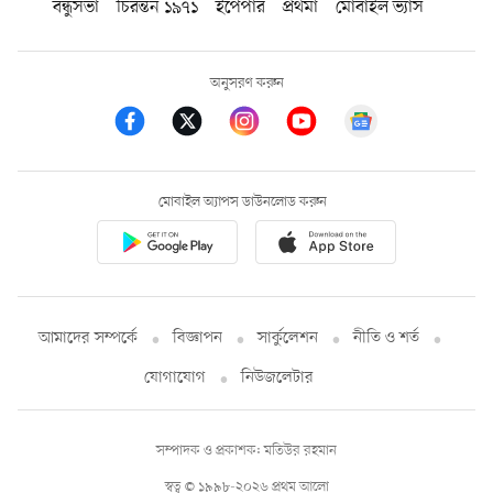
বন্ধুসভা
চিরন্তন ১৯৭১
ইপেপার
প্রথমা
মোবাইল ভ্যাস
অনুসরণ করুন
মোবাইল অ্যাপস ডাউনলোড করুন
আমাদের সম্পর্কে
বিজ্ঞাপন
সার্কুলেশন
নীতি ও শর্ত
যোগাযোগ
নিউজলেটার
সম্পাদক ও প্রকাশক: মতিউর রহমান
স্বত্ব © ১৯৯৮-২০২৬ প্রথম আলো