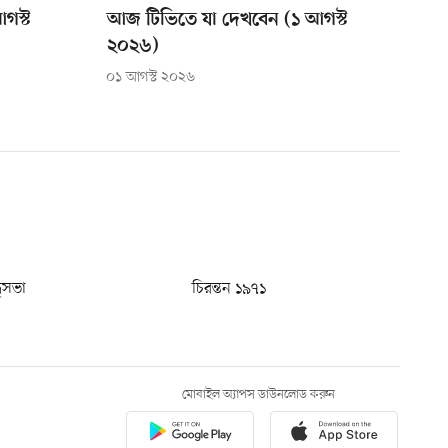
গস্ট
আজ টিভিতে যা দেখবেন (১ আগস্ট
২০২৬)
০১ আগস্ট ২০২৬
ধুসভা
চিরন্তন ১৯৭১
মোবাইল অ্যাপস ডাউনলোড করুন