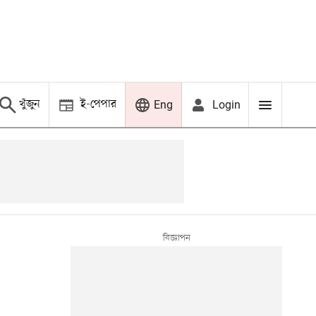
খুঁজুন
ই-পেপার
Login
Eng