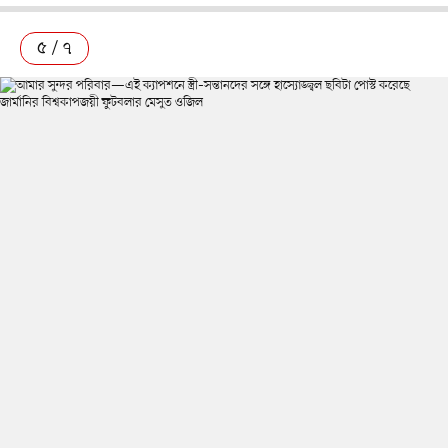
৫ / ৭