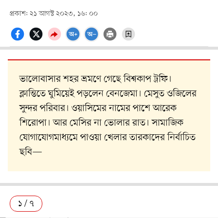
প্রকাশ: ২১ আগস্ট ২০২৩, ১৬: ০০
ভালোবাসার শহর ভ্রমণে গেছে বিশ্বকাপ ট্রফি।
ক্লান্তিতে ঘুমিয়েই পড়লেন বেনজেমা। মেসুত ওজিলের
সুন্দর পরিবার। ওয়াসিমের নামের পাশে আরেক
শিরোপা। আর মেসির না ভোলার রাত। সামাজিক
যোগাযোগমাধ্যমে পাওয়া খেলার তারকাদের নির্বাচিত
ছবি—
১ / ৭