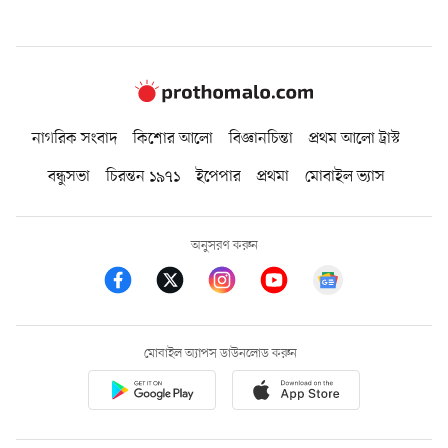
নাগরিক সংবাদ
কিশোর আলো
বিজ্ঞানচিন্তা
প্রথম আলো ট্রাস্ট
বন্ধুসভা
চিরন্তন ১৯৭১
ইপেপার
প্রথমা
মোবাইল ভ্যাস
অনুসরণ করুন
মোবাইল অ্যাপস ডাউনলোড করুন