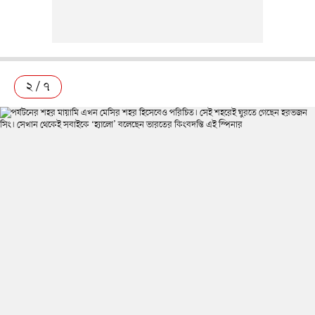
২ / ৭