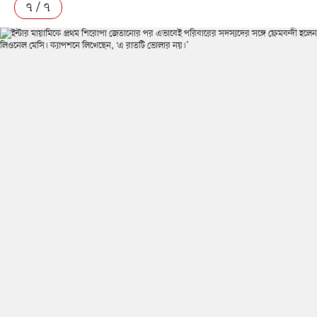
৭ / ৭