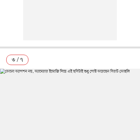
৩ / ৭