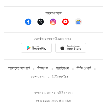
অনুসরণ করুন
মোবাইল অ্যাপস ডাউনলোড করুন
আমাদের সম্পর্কে
বিজ্ঞাপন
সার্কুলেশন
নীতি ও শর্ত
যোগাযোগ
নিউজলেটার
সম্পাদক ও প্রকাশক: মতিউর রহমান
স্বত্ব © ১৯৯৮-২০২৬ প্রথম আলো