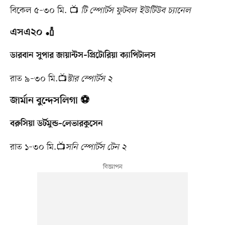
বিকেল ৫–৩০ মি. 📺
টি স্পোর্টস ফুটবল ইউটিউব চ্যানেল
এসএ২০ 🏏
ডারবান সুপার জায়ান্টস–প্রিটোরিয়া ক্যাপিটালস
রাত ৯–৩০ মি.📺
স্টার স্পোর্টস ২
জার্মান বুন্দেসলিগা ⚽
বরুসিয়া ডর্টমুন্ড–লেভারকুসেন
রাত ১–৩০ মি.📺
সনি স্পোর্টস টেন ২