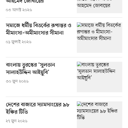
আহমেদ জোবায়ের
০৩ আগস্ট ২০২৬
সমাজে ধর্মীয় বিতর্কের রূপান্তর ও
মীমাংসা–অমীমাংসার সীমানা
০১ জুলাই ২০২৬
বাংলায় তুরস্কের ‘সুলতান
সালাহউদ্দিন আইয়ুবি’
৩০ জুন ২০২৬
দেশের বাজারে স্যামসাংয়ের ৯৮
ইঞ্চির টিভি
২৭ জুন ২০২৬