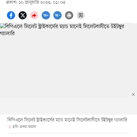
প্রকাশ: ১০ জানুয়ারি ২০২৫, ০১: ০৫
বিপিএলে সিলেট স্ট্রাইকার্সের ম্যাচ মানেই সিলেটবাসীতে টইটম্বুর গ্যালারি
ছবি: প্রথম আলো