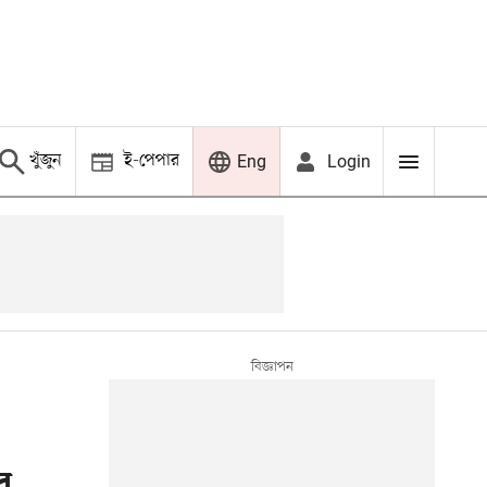
খুঁজুন
ই-পেপার
Login
Eng