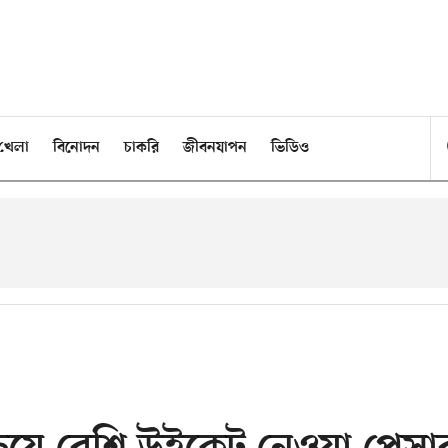
খেলা
বিনোদন
চাকরি
জীবনযাপন
ভিডিও