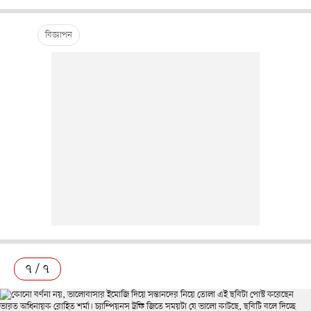
৭ / ৭