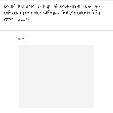
পেনাল্টি মিসের পর ভিনিসিয়ুস জুনিয়রকে সান্ত্বনা দিচ্ছেন জুড
বেলিংহাম। বুধবার রাতে চ্যাম্পিয়নস লিগ শেষ ষোলোর দ্বিতীয়
লেগে।
এএফপি