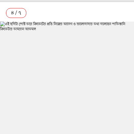
৪ / ৭