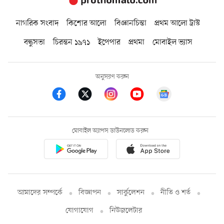
নাগরিক সংবাদ
কিশোর আলো
বিজ্ঞানচিন্তা
প্রথম আলো ট্রাস্ট
বন্ধুসভা
চিরন্তন ১৯৭১
ইপেপার
প্রথমা
মোবাইল ভ্যাস
অনুসরণ করুন
মোবাইল অ্যাপস ডাউনলোড করুন
আমাদের সম্পর্কে
বিজ্ঞাপন
সার্কুলেশন
নীতি ও শর্ত
যোগাযোগ
নিউজলেটার