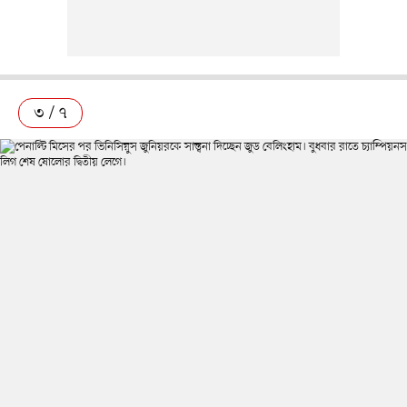
৩ / ৭