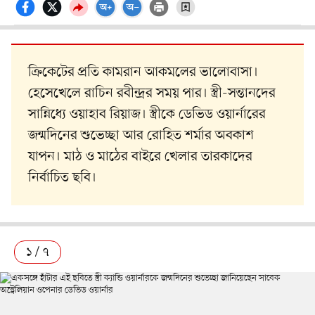
ক্রিকেটের প্রতি কামরান আকমলের ভালোবাসা।
হেসেখেলে রাচিন রবীন্দ্রর সময় পার। স্ত্রী-সন্তানদের
সান্নিধ্যে ওয়াহাব রিয়াজ। স্ত্রীকে ডেভিড ওয়ার্নারের
জন্মদিনের শুভেচ্ছা আর রোহিত শর্মার অবকাশ
যাপন। মাঠ ও মাঠের বাইরে খেলার তারকাদের
নির্বাচিত ছবি।
১ / ৭