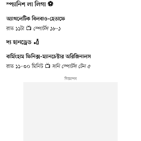
স্প্যানিশ লা লিগা ⚽
অ্যাথলেটিক বিলবাও–হেতাফে
রাত ১১টা 📺
স্পোর্টস ১৮–১
দ্য হানড্রেড 🏏
বার্মিংহাম ফিনিক্স–ম্যানচেস্টার অরিজিনালস
রাত ১১–৩০ মিনিট 📺
সনি স্পোর্টস টেন ৫