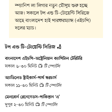
স্প্যানিশ লা লিগার নতুন মৌসুম শুরু হচ্ছে
আজ। সকালে টপ এন্ড টি–টোয়েন্টি সিরিজে
আছে বাংলাদেশ হাই পারফরম্যান্স (এইচপি)
দলের ম্যাচ।
টপ এন্ড টি–টোয়েন্টি সিরিজ 🏏
বাংলাদেশ এইচপি–অস্ট্রেলিয়ান ক্যাপিটাল টেরিটরি
সকাল ৬–৩০ মিনিট 📺
টি স্পোর্টস
অ্যাডিলেড স্ট্রাইকার্স–পার্থ স্করচার্স
সকাল ১১–৩০ মিনিট 📺
টি স্পোর্টস
মেলবোর্ন রেনেগেডস–পাকিস্তান ‘এ’
দুপুর ২–৩০ মিনিট 📺
টি স্পোর্টস