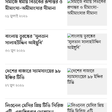
সমাজে ধর্মীয় বিতর্কের রূপান্তর ও
মীমাংসা–অমীমাংসার সীমানা
০১ জুলাই ২০২৬
বাংলায় তুরস্কের ‘সুলতান
সালাহউদ্দিন আইয়ুবি’
৩০ জুন ২০২৬
দেশের বাজারে স্যামসাংয়ের ৯৮
ইঞ্চির টিভি
২৭ জুন ২০২৬
লিওনেল মেসির প্রিয় টিভি সিরিজ