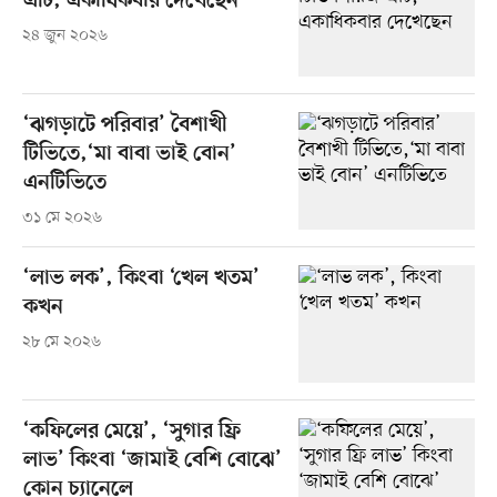
এটি, একাধিকবার দেখেছেন
২৪ জুন ২০২৬
‘ঝগড়াটে পরিবার’ বৈশাখী
টিভিতে,‘মা বাবা ভাই বোন’
এনটিভিতে
৩১ মে ২০২৬
‘লাভ লক’, কিংবা ‘খেল খতম’
কখন
২৮ মে ২০২৬
‘কফিলের মেয়ে’, ‘সুগার ফ্রি
লাভ’ কিংবা ‘জামাই বেশি বোঝে’
কোন চ্যানেলে