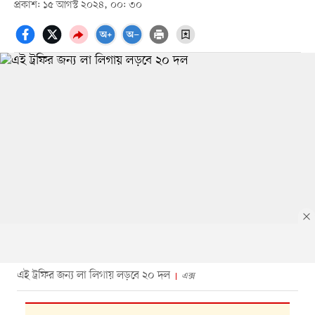
প্রকাশ: ১৫ আগস্ট ২০২৪, ০০: ৩০
এই ট্রফির জন্য লা লিগায় লড়বে ২০ দল
এক্স