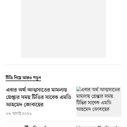
টিভি নিয়ে আরও পড়ুন
এবার অর্থ আত্মসাতের মামলায়
গ্রেপ্তার সময় টিভির সাবেক এমডি
আহমেদ জোবায়ের
০৩ আগস্ট ২০২৬