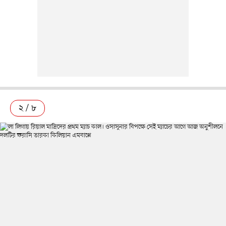
২ / ৮