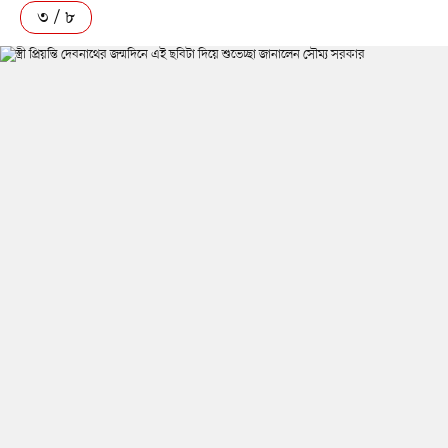
৩ / ৮