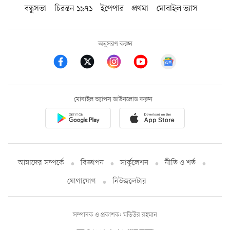
বন্ধুসভা
চিরন্তন ১৯৭১
ইপেপার
প্রথমা
মোবাইল ভ্যাস
অনুসরণ করুন
মোবাইল অ্যাপস ডাউনলোড করুন
আমাদের সম্পর্কে
বিজ্ঞাপন
সার্কুলেশন
নীতি ও শর্ত
যোগাযোগ
নিউজলেটার
সম্পাদক ও প্রকাশক: মতিউর রহমান