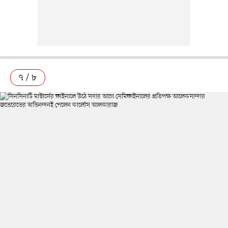
৭ / ৮