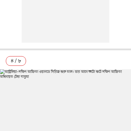
৪ / ৮