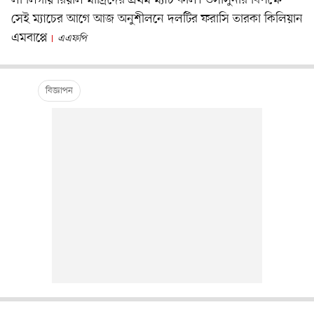
সেই ম্যাচের আগে আজ অনুশীলনে দলটির ফরাসি তারকা কিলিয়ান
এমবাপ্পে
এএফপি