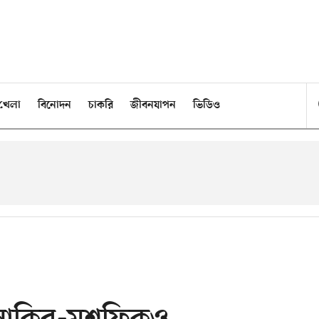
খেলা
বিনোদন
চাকরি
জীবনযাপন
ভিডিও