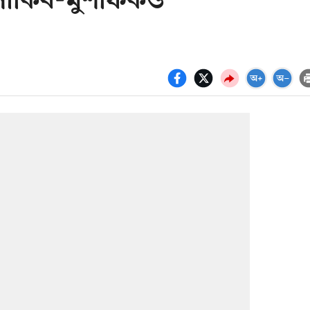
সাকিব-মুশফিকও