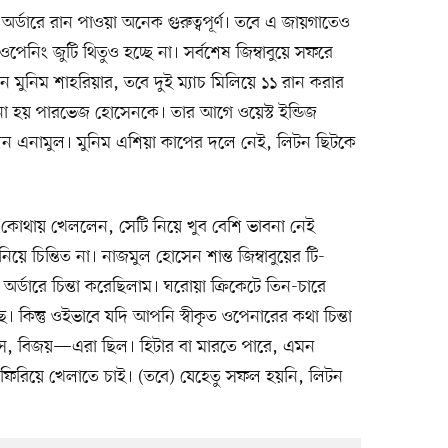
অর্ডারে রান পাওয়া অনেক গুরুত্বপূর্ণ। তবে এ জায়গাতেও
পেনিং জুটি থিতুও হচ্ছে না। সর্বশেষ জিম্বাবুয়ে সফরে
েন মুনিম শাহরিয়ার, তবে দুই ম্যাচ মিলিয়ে ১১ রান করার
নো হয় পারভেজ হোসেনকে। তার আগে ওয়েস্ট ইন্ডিজ
িলেন এনামুল। মুনিম এশিয়া কাপের দলে নেই, লিটন ছিটকে
ে কোথায় খেললেন, সেটি নিয়ে খুব বেশি ভাবনা নেই
নিয়ে চিন্তিত না। নাজমুল হোসেন শান্ত জিম্বাবুয়ের টি-
র্ডারে চিন্তা করেছিলাম। ঘরোয়া ক্রিকেটে তিন-চারে
। কিন্তু ওইভাবে যদি আপনি স্বীকৃত ওপেনারের কথা চিন্তা
াস, বিজয়—এরা ছিল। হিটার বা মারতে পারে, এমন
ফিরিয়ে খেলাতে চাই। (তবে) যেহেতু সফল হয়নি, লিটন