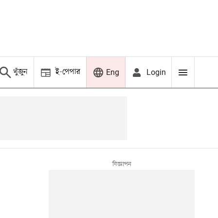
খুঁজুন
ই-পেপার
Login
Eng