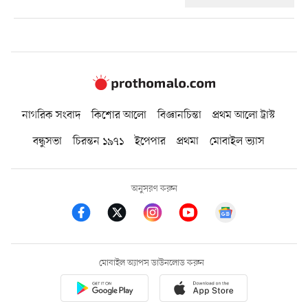
নাগরিক সংবাদ
কিশোর আলো
বিজ্ঞানচিন্তা
প্রথম আলো ট্রাস্ট
বন্ধুসভা
চিরন্তন ১৯৭১
ইপেপার
প্রথমা
মোবাইল ভ্যাস
অনুসরণ করুন
মোবাইল অ্যাপস ডাউনলোড করুন