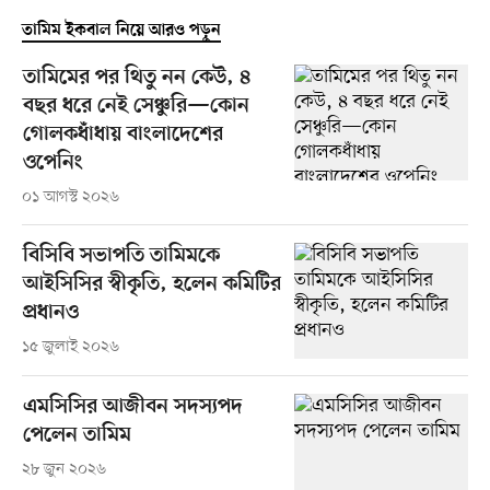
তামিম ইকবাল নিয়ে আরও পড়ুন
তামিমের পর থিতু নন কেউ, ৪
বছর ধরে নেই সেঞ্চুরি—কোন
গোলকধাঁধায় বাংলাদেশের
ওপেনিং
০১ আগস্ট ২০২৬
বিসিবি সভাপতি তামিমকে
আইসিসির স্বীকৃতি, হলেন কমিটির
প্রধানও
১৫ জুলাই ২০২৬
এমসিসির আজীবন সদস্যপদ
পেলেন তামিম
২৮ জুন ২০২৬