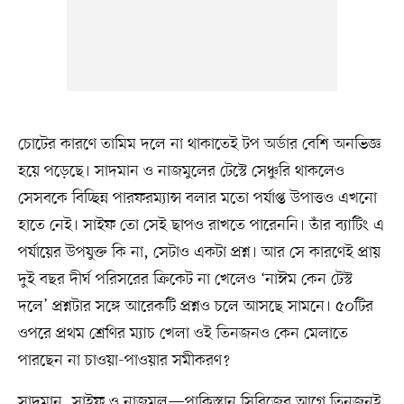
চোটের কারণে তামিম দলে না থাকাতেই টপ অর্ডার বেশি অনভিজ্ঞ
হয়ে পড়েছে। সাদমান ও নাজমুলের টেস্টে সেঞ্চুরি থাকলেও
সেসবকে বিচ্ছিন্ন পারফরম্যান্স বলার মতো পর্যাপ্ত উপাত্তও এখনো
হাতে নেই। সাইফ তো সেই ছাপও রাখতে পারেননি। তাঁর ব্যাটিং এ
পর্যায়ের উপযুক্ত কি না, সেটাও একটা প্রশ্ন। আর সে কারণেই প্রায়
দুই বছর দীর্ঘ পরিসরের ক্রিকেট না খেলেও ‘নাঈম কেন টেস্ট
দলে’ প্রশ্নটার সঙ্গে আরেকটি প্রশ্নও চলে আসছে সামনে। ৫০টির
ওপরে প্রথম শ্রেণির ম্যাচ খেলা ওই তিনজনও কেন মেলাতে
পারছেন না চাওয়া-পাওয়ার সমীকরণ?
সাদমান, সাইফ ও নাজমুল—পাকিস্তান সিরিজের আগে তিনজনই