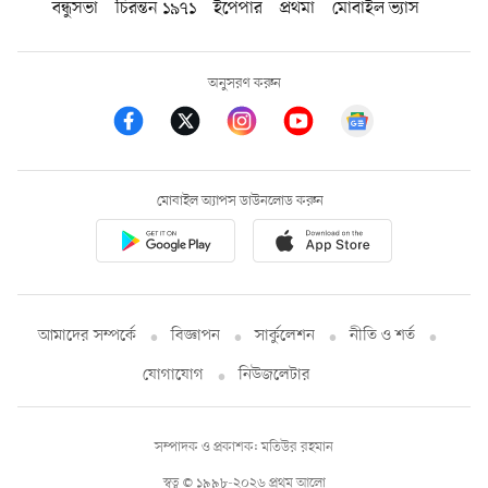
বন্ধুসভা
চিরন্তন ১৯৭১
ইপেপার
প্রথমা
মোবাইল ভ্যাস
অনুসরণ করুন
মোবাইল অ্যাপস ডাউনলোড করুন
আমাদের সম্পর্কে
বিজ্ঞাপন
সার্কুলেশন
নীতি ও শর্ত
যোগাযোগ
নিউজলেটার
সম্পাদক ও প্রকাশক: মতিউর রহমান
স্বত্ব © ১৯৯৮-২০২৬ প্রথম আলো