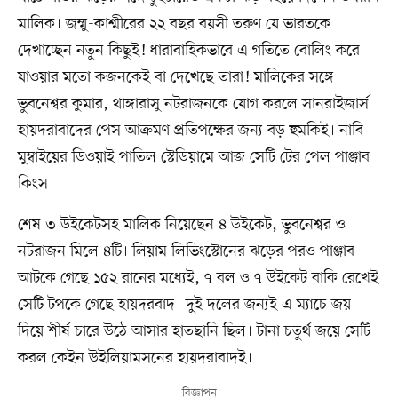
মালিক। জম্মু-কাশ্মীরের ২২ বছর বয়সী তরুণ যে ভারতকে
দেখাচ্ছেন নতুন কিছুই! ধারাবাহিকভাবে এ গতিতে বোলিং করে
যাওয়ার মতো কজনকেই বা দেখেছে তারা! মালিকের সঙ্গে
ভুবনেশ্বর কুমার, থাঙ্গারাসু নটরাজনকে যোগ করলে সানরাইজার্স
হায়দরাবাদের পেস আক্রমণ প্রতিপক্ষের জন্য বড় হুমকিই। নাবি
মুম্বাইয়ের ডিওয়াই পাতিল স্টেডিয়ামে আজ সেটি টের পেল পাঞ্জাব
কিংস।
শেষ ৩ উইকেটসহ মালিক নিয়েছেন ৪ উইকেট, ভুবনেশ্বর ও
নটরাজন মিলে ৪টি। লিয়াম লিভিংস্টোনের ঝড়ের পরও পাঞ্জাব
আটকে গেছে ১৫২ রানের মধ্যেই, ৭ বল ও ৭ উইকেট বাকি রেখেই
সেটি টপকে গেছে হায়দরবাদ। দুই দলের জন্যই এ ম্যাচে জয়
দিয়ে শীর্ষ চারে উঠে আসার হাতছানি ছিল। টানা চতুর্থ জয়ে সেটি
করল কেইন উইলিয়ামসনের হায়দরাবাদই।