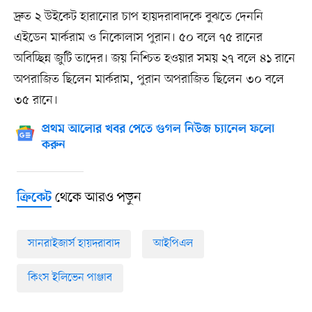
দ্রুত ২ উইকেট হারানোর চাপ হায়দরাবাদকে বুঝতে দেননি
এইডেন মার্করাম ও নিকোলাস পুরান। ৫০ বলে ৭৫ রানের
অবিচ্ছিন্ন জুটি তাদের। জয় নিশ্চিত হওয়ার সময় ২৭ বলে ৪১ রানে
অপরাজিত ছিলেন মার্করাম, পুরান অপরাজিত ছিলেন ৩০ বলে
৩৫ রানে।
প্রথম আলোর খবর পেতে গুগল নিউজ চ্যানেল ফলো
করুন
থেকে আরও পড়ুন
ক্রিকেট
সানরাইজার্স হায়দরাবাদ
আইপিএল
কিংস ইলিভেন পাঞ্জাব