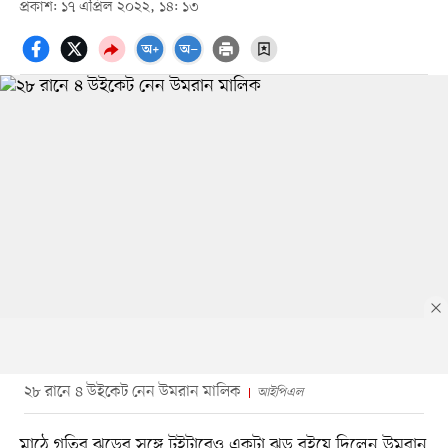
প্রকাশ: ১৭ এপ্রিল ২০২২, ১৪: ১৩
২৮ রানে ৪ উইকেট নেন উমরান মালিক
আইপিএল
মাঠে গতির ঝড়ের সঙ্গে টুইটারেও একটা ঝড় বইয়ে দিলেন উমরান