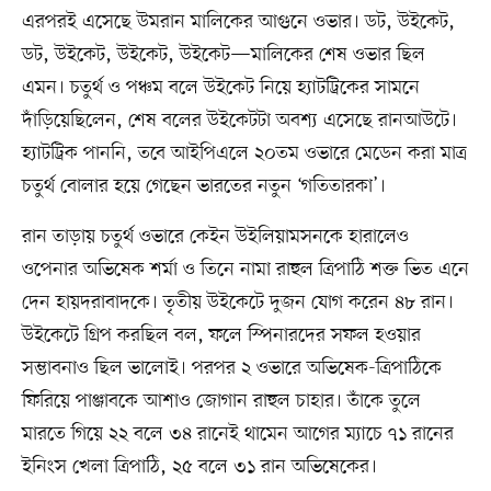
এরপরই এসেছে উমরান মালিকের আগুনে ওভার। ডট, উইকেট,
ডট, উইকেট, উইকেট, উইকেট—মালিকের শেষ ওভার ছিল
এমন। চতুর্থ ও পঞ্চম বলে উইকেট নিয়ে হ্যাটট্রিকের সামনে
দাঁড়িয়েছিলেন, শেষ বলের উইকেটটা অবশ্য এসেছে রানআউটে।
হ্যাটট্রিক পাননি, তবে আইপিএলে ২০তম ওভারে মেডেন করা মাত্র
চতুর্থ বোলার হয়ে গেছেন ভারতের নতুন ‘গতিতারকা’।
রান তাড়ায় চতুর্থ ওভারে কেইন উইলিয়ামসনকে হারালেও
ওপেনার অভিষেক শর্মা ও তিনে নামা রাহুল ত্রিপাঠি শক্ত ভিত এনে
দেন হায়দরাবাদকে। তৃতীয় উইকেটে দুজন যোগ করেন ৪৮ রান।
উইকেটে গ্রিপ করছিল বল, ফলে স্পিনারদের সফল হওয়ার
সম্ভাবনাও ছিল ভালোই। পরপর ২ ওভারে অভিষেক-ত্রিপাঠিকে
ফিরিয়ে পাঞ্জাবকে আশাও জোগান রাহুল চাহার। তাঁকে তুলে
মারতে গিয়ে ২২ বলে ৩৪ রানেই থামেন আগের ম্যাচে ৭১ রানের
ইনিংস খেলা ত্রিপাঠি, ২৫ বলে ৩১ রান অভিষেকের।