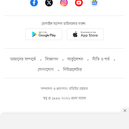
মোবাইল অ্যাপস ডাউনলোড করুন
আমাদের সম্পর্কে
বিজ্ঞাপন
সার্কুলেশন
নীতি ও শর্ত
যোগাযোগ
নিউজলেটার
সম্পাদক ও প্রকাশক: মতিউর রহমান
স্বত্ব © ১৯৯৮-২০২৬ প্রথম আলো