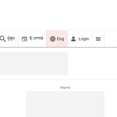
খুঁজুন
ই-পেপার
Login
Eng