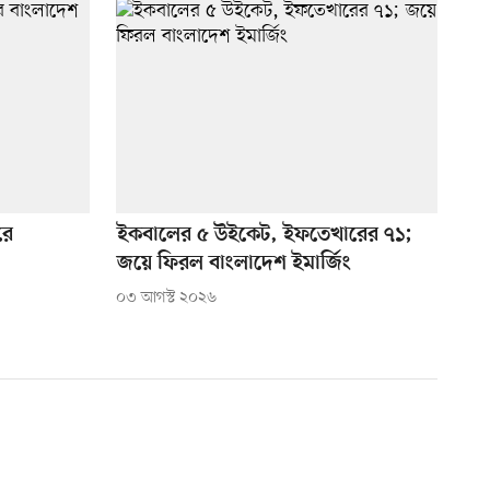
রে
ইকবালের ৫ উইকেট, ইফতেখারের ৭১;
জয়ে ফিরল বাংলাদেশ ইমার্জিং
০৩ আগস্ট ২০২৬