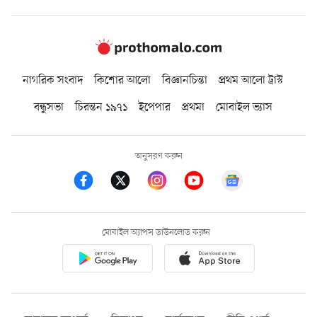
নাগরিক সংবাদ
কিশোর আলো
বিজ্ঞানচিন্তা
প্রথম আলো ট্রাস্ট
বন্ধুসভা
চিরন্তন ১৯৭১
ইপেপার
প্রথমা
মোবাইল ভ্যাস
অনুসরণ করুন
মোবাইল অ্যাপস ডাউনলোড করুন