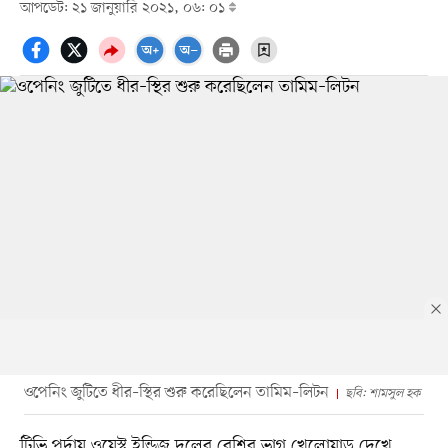
আপডেট: ২১ জানুয়ারি ২০২১, ০৬: ০১
ওপেনিং জুটিতে ধীর–স্থির শুরু করেছিলেন তামিম–লিটন
ছবি: শামসুল হক
টিভি পর্দায় ওয়েস্ট ইন্ডিজ দলের বেশির ভাগ খেলোয়াড় দেখে