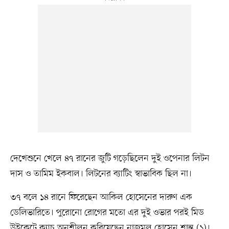
দেখেশুনে খেলে ৪৭ রানের জুটি গড়েছিলেন দুই ওপেনার লিটন
দাস ও তামিম ইকবাল। লিটনের ব্যাটিং স্বাভাবিক ছিল না।
৩৭ বলে ১৪ রানে ফিরেছেন আকিল হোসেনের দারুণ এক
ডেলিভারিতে। পুরোনো রোগের মতো এর দুই ওভার পরই মিড
উইকেটে ক্যাচ অনুশীলন করিয়েছেন নাজমুল হোসেন শান্ত (১)।