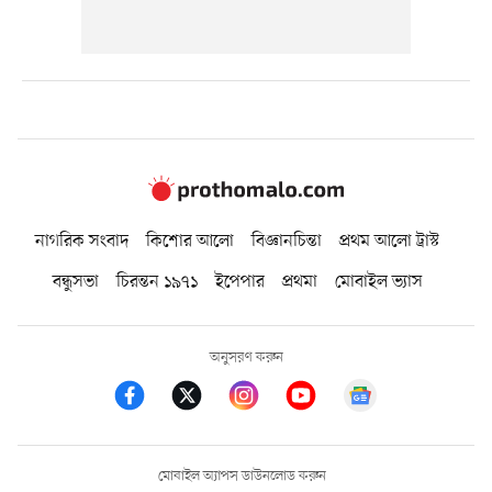
নাগরিক সংবাদ
কিশোর আলো
বিজ্ঞানচিন্তা
প্রথম আলো ট্রাস্ট
বন্ধুসভা
চিরন্তন ১৯৭১
ইপেপার
প্রথমা
মোবাইল ভ্যাস
অনুসরণ করুন
মোবাইল অ্যাপস ডাউনলোড করুন