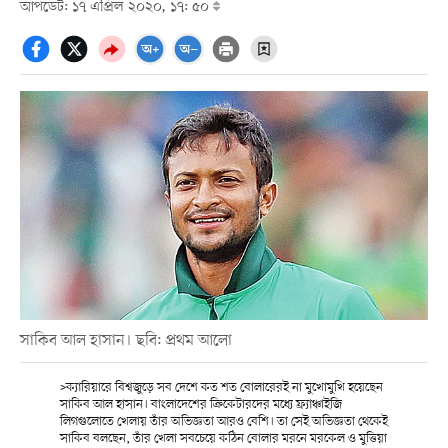
আপডেট: ১৭ এপ্রিল ২০২০, ১৭: ৫০
সাকিব আল হাসান। ছবি: প্রথম আলো
>ক্যারিয়ারে বিশ্বজুড়ে সব দেশে কত শত বোলারেরই না মুখোমুখি হয়েছেন
সাকিব আল হাসান। বাংলাদেশের ক্রিকেটারদের মধ্যে ফ্র্যাঞ্চাইজি
লিগগুলোতে খেলায় তাঁর অভিজ্ঞতা আরও বেশি। তা সেই অভিজ্ঞতা থেকেই
সাকিব বলছেন, তাঁর খেলা সবচেয়ে কঠিন বোলার মরনে মরকেল ও মুত্তিয়া