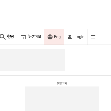
খুঁজুন
ই-পেপার
Login
Eng