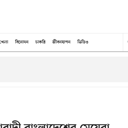
খেলা
বিনোদন
চাকরি
জীবনযাপন
ভিডিও