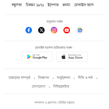
বন্ধুসভা
চিরন্তন ১৯৭১
ইপেপার
প্রথমা
মোবাইল ভ্যাস
অনুসরণ করুন
মোবাইল অ্যাপস ডাউনলোড করুন
আমাদের সম্পর্কে
বিজ্ঞাপন
সার্কুলেশন
নীতি ও শর্ত
যোগাযোগ
নিউজলেটার
সম্পাদক ও প্রকাশক: মতিউর রহমান