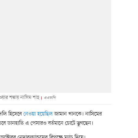
াওয়ার শঙ্কায় নাসিম শাহ
এএফপি
দলি হিসেবে
নেওয়া হয়েছিল
জামান খানকে। নাসিমের
তবে ডানহাতি এ পেসারও বর্তমানে চোটে ভুগছেন।
অক্টোবর নেদারল্যান্ডসের বিপক্ষে ম্যাচ দিয়ে।