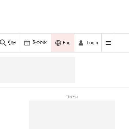
খুঁজুন
ই-পেপার
Login
Eng