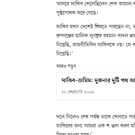
আসরে সাকিব খেলেছিলেন শেখ জামাল ধানমন্
পৃষ্ঠপোষক সরে গেছে।
সাকিব যখন দেশেই ফিরতে পারছেন না, তখ
রূপগঞ্জের মালিক লুৎফুর রহমান বাদল 
নিয়েছি, রাজনীতিবিদ সাকিবকে নয়। সে বাং
নিয়েছি।’
আরও পড়ুন
সাকিব–তামিম: দুজনার দুটি পথ
২০ ফেব্রুয়ারি ২০২৫
দলে নিলেও শেষ পর্যন্ত তাকে খেলাতে প
সাকিবের জন্য আমরা এক শ ভাগ করব যদি