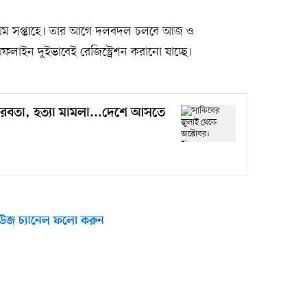
র প্রথম সপ্তাহে। তার আগে দলবদল চলবে আজ ও
াইন দুইভাবেই রেজিস্ট্রেশন করানো যাচ্ছে।
ীরবতা, হত্যা মামলা...দেশে আসতে
উজ চ্যানেল ফলো করুন