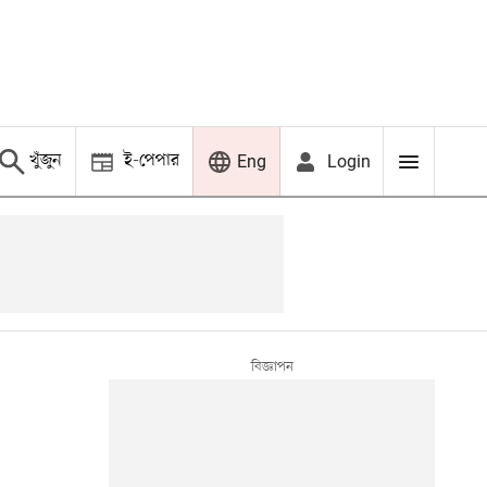
খুঁজুন
ই-পেপার
Login
Eng