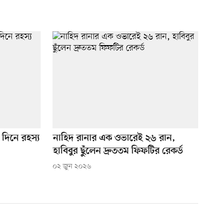
 দিনে রহস্য
নাহিদ রানার এক ওভারেই ২৬ রান,
হাবিবুর ছুঁলেন দ্রুততম ফিফটির রেকর্ড
০২ জুন ২০২৬