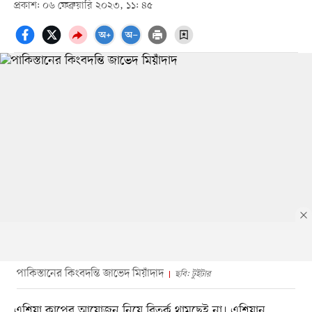
প্রকাশ: ০৬ ফেব্রুয়ারি ২০২৩, ১১: ৪৫
পাকিস্তানের কিংবদন্তি জাভেদ মিয়াঁদাদ
ছবি: টুইটার
এশিয়া কাপের আয়োজন নিয়ে বিতর্ক থামছেই না। এশিয়ান