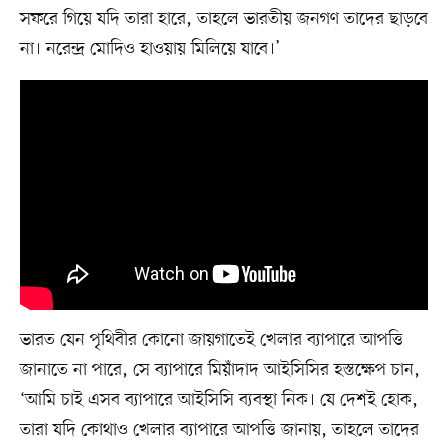
সফরে গিয়ে যদি তারা হারে, তাহলে ভারতীয় জনগণ তাদের ছাড়বে
না। নরেন্দ্র মোদিও হাওয়ায় মিলিয়ে যাবে।’
ভারত যেন পৃথিবীর কোনো জায়গাতেই খেলার ব্যাপারে আপত্তি
জানাতে না পারে, সে ব্যাপারে মিয়াঁদাদ আইসিসির হস্তক্ষেপ চান,
‘আমি চাই এসব ব্যাপারে আইসিসি ব্যবস্থা নিক। যে দেশই হোক,
তারা যদি কোথাও খেলার ব্যাপারে আপত্তি জানায়, তাহলে তাদের