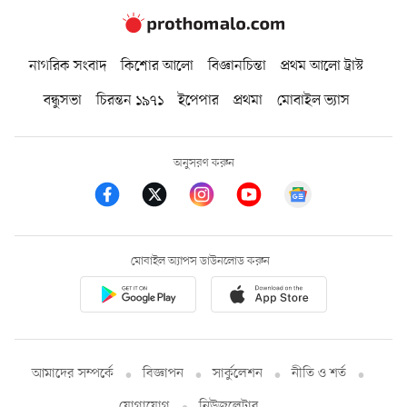
নাগরিক সংবাদ
কিশোর আলো
বিজ্ঞানচিন্তা
প্রথম আলো ট্রাস্ট
বন্ধুসভা
চিরন্তন ১৯৭১
ইপেপার
প্রথমা
মোবাইল ভ্যাস
অনুসরণ করুন
মোবাইল অ্যাপস ডাউনলোড করুন
আমাদের সম্পর্কে
বিজ্ঞাপন
সার্কুলেশন
নীতি ও শর্ত
যোগাযোগ
নিউজলেটার