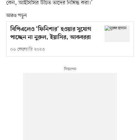
কেন, আইসিসির উচিত তাদের নিষিদ্ধ করা।’
আরও পড়ুন
বিপিএলেও ‘ফিনিশার’ হওয়ার সুযোগ
পাচ্ছেন না নুরুল, ইয়াসির, আকবররা
০৬ ফেব্রুয়ারি ২০২৩