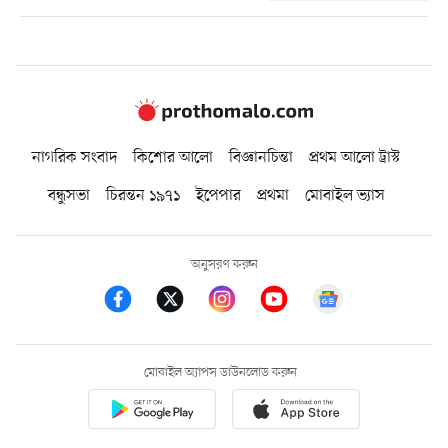
নাগরিক সংবাদ
কিশোর আলো
বিজ্ঞানচিন্তা
প্রথম আলো ট্রাস্ট
বন্ধুসভা
চিরন্তন ১৯৭১
ইপেপার
প্রথমা
মোবাইল ভ্যাস
অনুসরণ করুন
মোবাইল অ্যাপস ডাউনলোড করুন