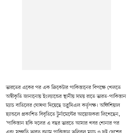
ভারতের একের পর এক ক্রিকেটার পাকিস্তানের বিপক্ষে খেলতে
অস্বীকৃতি জানানোয় ইংল্যান্ডের স্থানীয় সময় রাতে ভারত-পাকিস্তান
ম্যাচ বাতিলের ঘোষণা দিয়েছে ডব্লুসিএল কর্তৃপক্ষ। অফিশিয়াল
হ্যান্ডলে প্রকাশিত বিবৃতিতে টুর্নামেন্টের আয়োজকরা লিখেছেন,
‘পাকিস্তান হকি দলের এ বছর ভারতে আসার খবর শোনার পর
এবং সম্প্রতি ভারত বনাম পাকিস্তান ভলিবল ম্যাচ ও দুই দেশের