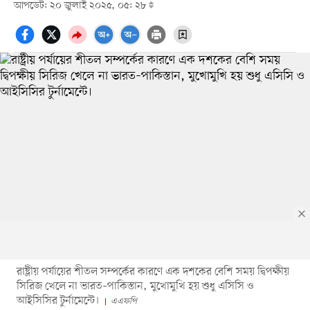
আপডেট: ২০ জুলাই ২০২৫, ০৫: ২৮
রাষ্ট্রীয় পর্যায়ের শীতল সম্পর্কের কারণে এক দশকের বেশি সময় দ্বিপক্ষীয়
সিরিজ খেলে না ভারত–পাকিস্তান, মুখোমুখি হয় শুধু এসিসি ও
আইসিসির টুর্নামেন্টে।
এএফপি