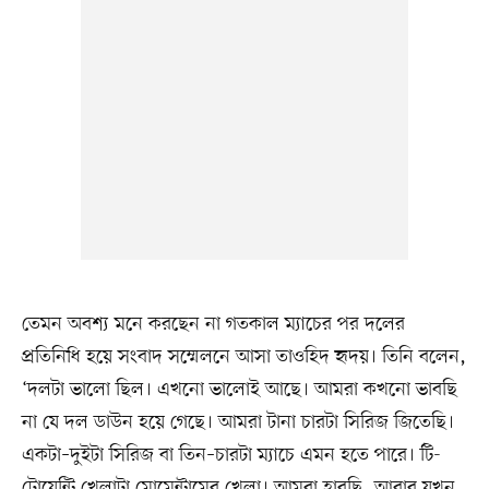
তেমন অবশ্য মনে করছেন না গতকাল ম্যাচের পর দলের
প্রতিনিধি হয়ে সংবাদ সম্মেলনে আসা তাওহিদ হৃদয়। তিনি বলেন,
‘দলটা ভালো ছিল। এখনো ভালোই আছে। আমরা কখনো ভাবছি
না যে দল ডাউন হয়ে গেছে। আমরা টানা চারটা সিরিজ জিতেছি।
একটা–দুইটা সিরিজ বা তিন–চারটা ম্যাচে এমন হতে পারে। টি-
টোয়েন্টি খেলাটা মোমেন্টামের খেলা। আমরা হারছি, আবার যখন