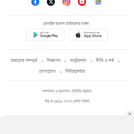
মোবাইল অ্যাপস ডাউনলোড করুন
আমাদের সম্পর্কে
বিজ্ঞাপন
সার্কুলেশন
নীতি ও শর্ত
যোগাযোগ
নিউজলেটার
সম্পাদক ও প্রকাশক: মতিউর রহমান
স্বত্ব © ১৯৯৮-২০২৬ প্রথম আলো