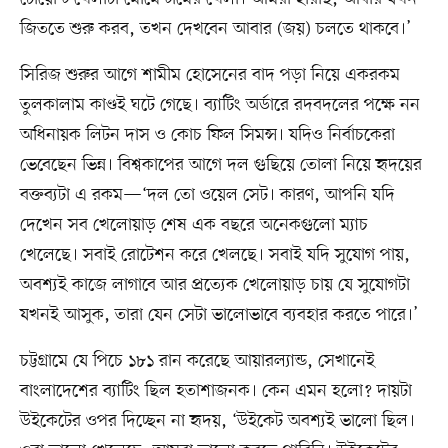
জিততে শুরু করব, তখন দেখবেন আবার (জয়) চলতে থাকবে।’
সিরিজ শুরুর আগে শামীম হোসেনের বাদ পড়া নিয়ে একরকম
তুলকালাম কাণ্ডই ঘটে গেছে। ব্যাটিং অর্ডারে রদবদলের পক্ষে নন
অধিনায়ক লিটন দাস ও কোচ ফিল সিমন্স। যদিও নির্বাচকেরা
ভেবেছেন ভিন্ন। বিশ্বকাপের আগে দল গুছিয়ে তোলা নিয়ে হৃদয়ের
বক্তব্যটা এ রকম—‘দল তো ওয়েল সেট। কারণ, আপনি যদি
দেখেন সব খেলোয়াড় শেষ এক বছরে অনেকগুলো ম্যাচ
খেলেছে। সবাই রোটেশন করে খেলছে। সবাই যদি সুযোগ পায়,
অবশ্যই কাজে লাগাবে আর প্রত্যেক খেলোয়াড় চায় যে সুযোগটা
যখনই আসুক, তারা যেন সেটা ভালোভাবে ব্যবহার করতে পারে।’
চট্টগ্রামে যে পিচে ১৮১ রান করেছে আয়ারল্যান্ড, সেখানেই
বাংলাদেশের ব্যাটিং ছিল হতাশাজনক। কেন এমন হলো? দায়টা
উইকেটের ওপর দিচ্ছেন না হৃদয়, ‘উইকেট অবশ্যই ভালো ছিল।