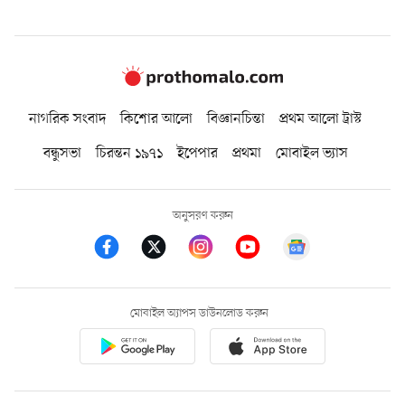
নাগরিক সংবাদ
কিশোর আলো
বিজ্ঞানচিন্তা
প্রথম আলো ট্রাস্ট
বন্ধুসভা
চিরন্তন ১৯৭১
ইপেপার
প্রথমা
মোবাইল ভ্যাস
অনুসরণ করুন
মোবাইল অ্যাপস ডাউনলোড করুন