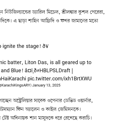
 নিউজিল্যান্ডের ড্যারিল মিচেল, শ্রীলঙ্কার কুশল পেরেরা,
দিকে। এ ছাড়া শাহিন আফ্রিদি ও ফখর জামানের মতো
 ignite the stage! ð¥
mic batter, Liton Das, is all geared up to
d Blue! â¤ï¸ð
#HBLPSLDraft
|
HaiKarachi
pic.twitter.com/ixh1BrtXWU
(@KarachiKingsARY)
January 13, 2025
চ্ছেন অস্ট্রেলিয়ার সাবেক ওপেনার ডেভিড ওয়ার্নার,
ব্যাটসম্যান ফিন অ্যালেন ও কাইল জেমিসনকে।
নের টেস্ট অধিনায়ক শান মাসুদকে ধরে রেখেছে করাচি।