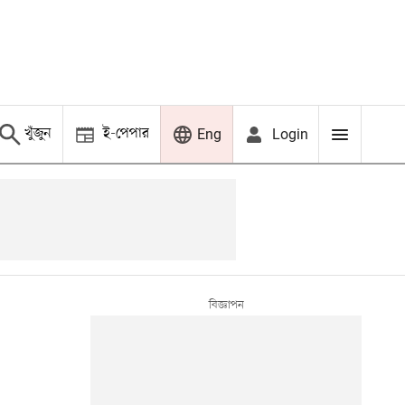
খুঁজুন
ই-পেপার
Login
Eng