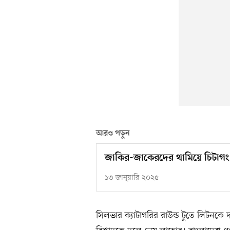
আরও পড়ুন
জাকির-জাকেরদের থামিয়ে চিটাগং ক
১৩ জানুয়ারি ২০২৫
সিলভার ক্যাটাগরির রাউন্ড টুতে লিটনকে 