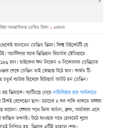
িবিয়া অলরাউন্ডার ডেভিড ভিসা
আইসিসি
েকেই জানতেন ডেভিড ভিসা। কিন্তু উইকেটটি যে
অ্যান্টিগার স্যার ভিভিয়ান রিচার্ডস স্টেডিয়ামে
ল ১২৬ রান। মাইকেল ফন লিঙ্গেন ও নিকোলাস ডেভিনের
ওভার শেষে ডেভিন তাই স্বেচ্ছায় উঠে যান। কার্যত টি-
ত্র চতুর্থ ব্যাটার হিসেবে রিটায়ার্ড আউট হন ডেভিন।
তে হয় ভিসাকে। ব্যাটিংয়ে নেমে
নামিবিয়ার হার আটকাতে
ংসে ঠিকই রেখেছেন ছাপ। ম্যাচের ২ বল বাকি থাকতে জফরা
িয়ে থামেন। ফেরার পথে ক্রিস জর্ডান, ব্রুক, আর্চাররা এসে
া যাচ্ছিল তখনই। উঠে যাওয়ার পথে হেলমেট খুলে
তেই নিশ্চিত হয়, ভিসার এটিই তাহলে শেষ।