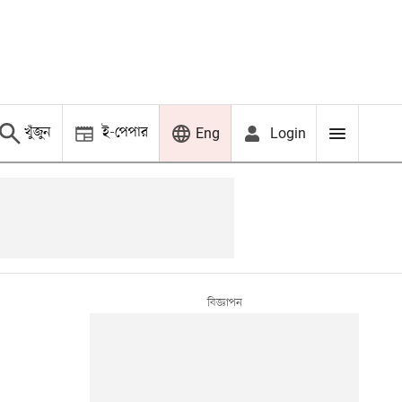
খুঁজুন
ই-পেপার
Login
Eng