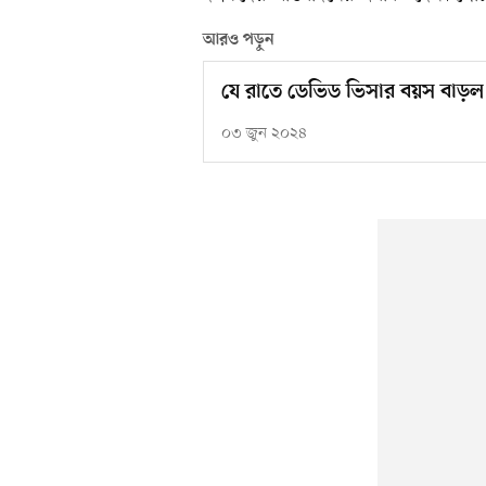
আরও পড়ুন
যে রাতে ডেভিড ভিসার বয়স বাড়
০৩ জুন ২০২৪