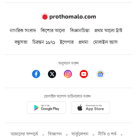
নাগরিক সংবাদ
কিশোর আলো
বিজ্ঞানচিন্তা
প্রথম আলো ট্রাস্ট
বন্ধুসভা
চিরন্তন ১৯৭১
ইপেপার
প্রথমা
মোবাইল ভ্যাস
অনুসরণ করুন
মোবাইল অ্যাপস ডাউনলোড করুন
আমাদের সম্পর্কে
বিজ্ঞাপন
সার্কুলেশন
নীতি ও শর্ত