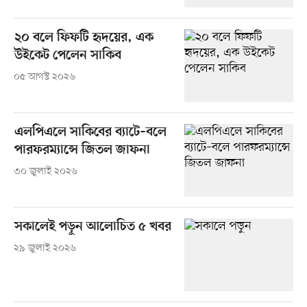
২০ বলে ফিফটি হৃদয়ের, এক
উইকেট পেলেন সাকিব
০৫ আগস্ট ২০২৬
এলপিএলে সাকিবের ব্যাটে–বলে
পারফরম্যান্সে জিতল জাফনা
৩০ জুলাই ২০২৬
সকালেই পড়ুন আলোচিত ৫ খবর
২৯ জুলাই ২০২৬