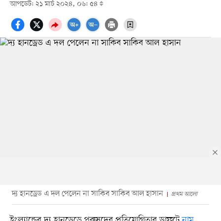
আপডেট: ২১ মার্চ ২০২৪, ০৬: ৫৪
দ্য হানড্রেড এ দল পেলেন না সাকিব সাকিব আল হাসান
প্রথম আলো
ইংল্যান্ডের দ্য হানড্রেডে পুরুষদের প্রতিযোগিতার ড্রাফটে
নাম