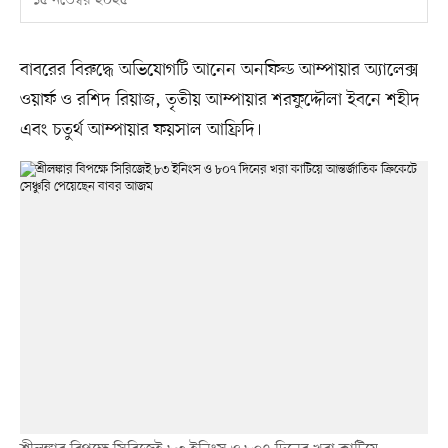
১৫ নভেম্বর ২০২৫
বাবরের বিরুদ্ধে অভিযোগটি আনেন অনফিল্ড আম্পায়ার অ্যালেক্স
ওয়ার্ফ ও রশিদ রিয়াজ, তৃতীয় আম্পায়ার শরফুদ্দৌলা ইবনে শহীদ
এবং চতুর্থ আম্পায়ার ফয়সাল আফ্রিদি।