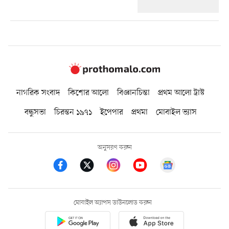
নাগরিক সংবাদ
কিশোর আলো
বিজ্ঞানচিন্তা
প্রথম আলো ট্রাস্ট
বন্ধুসভা
চিরন্তন ১৯৭১
ইপেপার
প্রথমা
মোবাইল ভ্যাস
অনুসরণ করুন
মোবাইল অ্যাপস ডাউনলোড করুন