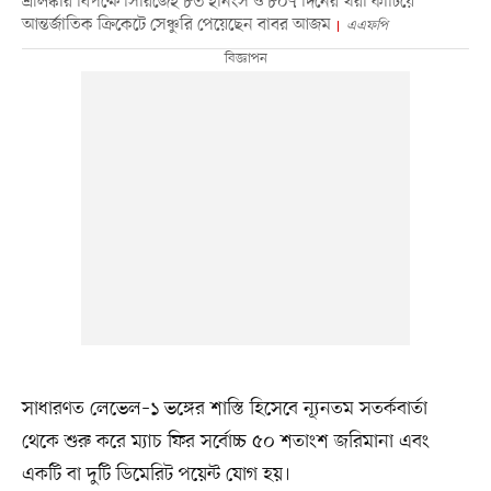
শ্রীলঙ্কার বিপক্ষে সিরিজেই ৮৩ ইনিংস ও ৮০৭ দিনের খরা কাটিয়ে
আন্তর্জাতিক ক্রিকেটে সেঞ্চুরি পেয়েছেন বাবর আজম
এএফপি
সাধারণত লেভেল–১ ভঙ্গের শাস্তি হিসেবে ন্যূনতম সতর্কবার্তা
থেকে শুরু করে ম্যাচ ফির সর্বোচ্চ ৫০ শতাংশ জরিমানা এবং
একটি বা দুটি ডিমেরিট পয়েন্ট যোগ হয়।