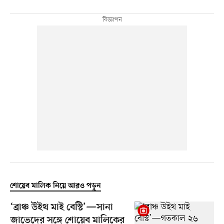
শোয়েব মালিক নিয়ে আরও পড়ুন
‘ব্রাঞ্চ উইথ মাই বেস্টি’—সানা
জাভেদের সঙ্গে শোয়েব মালিকের