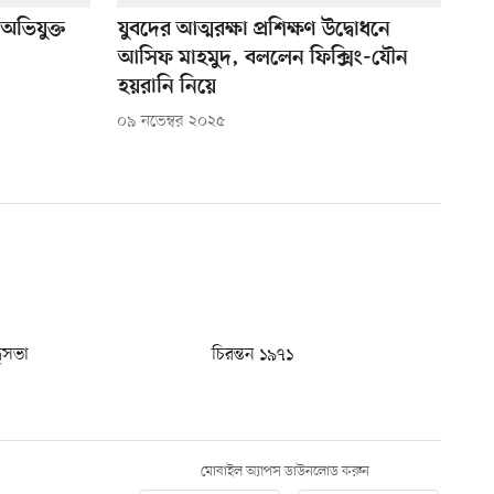
অভিযুক্ত
যুবদের আত্মরক্ষা প্রশিক্ষণ উদ্বোধনে
আসিফ মাহমুদ, বললেন ফিক্সিং-যৌন
হয়রানি নিয়ে
০৯ নভেম্বর ২০২৫
ধুসভা
চিরন্তন ১৯৭১
মোবাইল অ্যাপস ডাউনলোড করুন