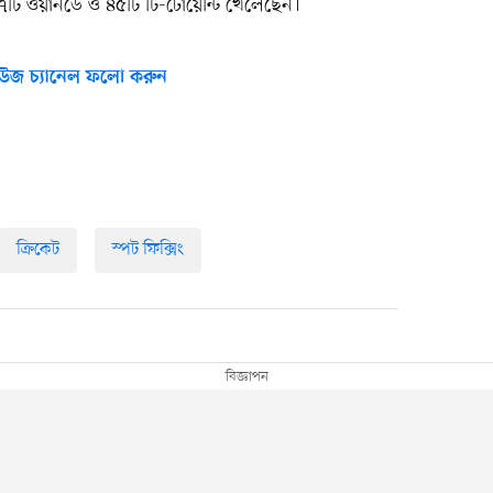
, ৩৭টি ওয়ানডে ও ৪৫টি টি-টোয়েন্টি খেলেছেন।
উজ চ্যানেল ফলো করুন
ক্রিকেট
স্পট ফিক্সিং