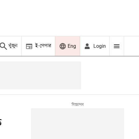
খুঁজুন
ই-পেপার
Login
Eng
ক