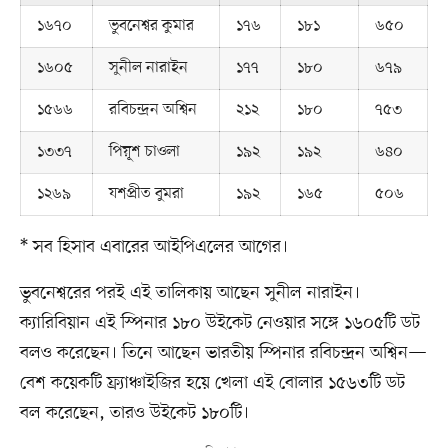
১৬৭০
ভুবনেশ্বর কুমার
১৭৬
১৮১
৬৫০
১৬০৫
সুনীল নারাইন
১৭৭
১৮০
৬৭৯
১৫৬৬
রবিচন্দ্রন অশ্বিন
২১২
১৮০
৭৫৩
১৩৩৭
পিয়ূশ চাওলা
১৯২
১৯২
৬৪০
১২৬৯
যশপ্রীত বুমরা
১৯২
১৬৫
৫০৬
* সব হিসাব এবারের আইপিএলের আগের।
ভুবনেশ্বরের পরই এই তালিকায় আছেন সুনীল নারাইন।
ক্যারিবিয়ান এই স্পিনার ১৮০ উইকেট নেওয়ার সঙ্গে ১৬০৫টি ডট
বলও করেছেন। তিনে আছেন ভারতীয় স্পিনার রবিচন্দ্রন অশ্বিন—
বেশ কয়েকটি ফ্র্যাঞ্চাইজির হয়ে খেলা এই বোলার ১৫৬৩টি ডট
বল করেছেন, তারও উইকেট ১৮০টি।