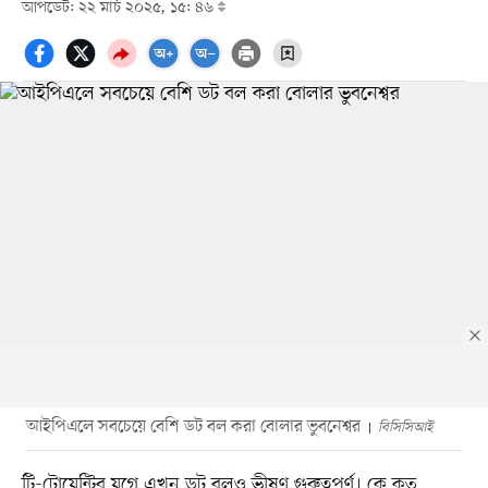
আপডেট: ২২ মার্চ ২০২৫, ১৫: ৪৬
আইপিএলে সবচেয়ে বেশি ডট বল করা বোলার ভুবনেশ্বর
বিসিসিআই
টি-টোয়েন্টির যুগে এখন ডট বলও ভীষণ গুরুত্বপূর্ণ। কে কত