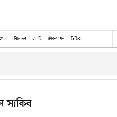
খেলা
বিনোদন
চাকরি
জীবনযাপন
ভিডিও
েন সাকিব