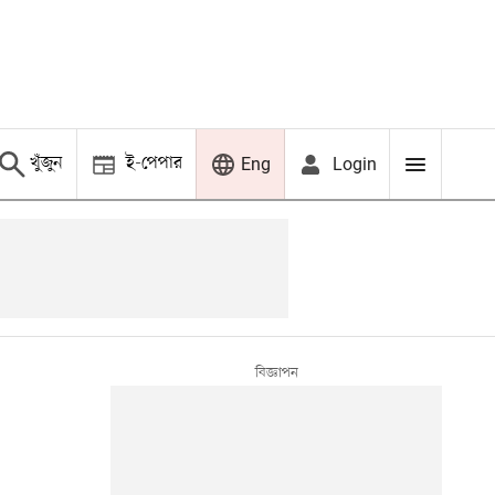
খুঁজুন
ই-পেপার
Login
Eng