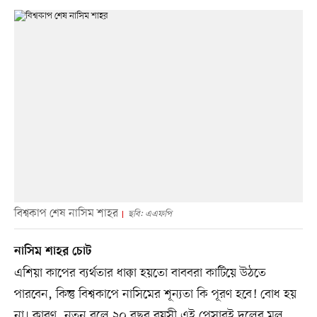
বিশ্বকাপ শেষ নাসিম শাহর
ছবি: এএফপি
নাসিম শাহর চোট
এশিয়া কাপের ব্যর্থতার ধাক্কা হয়তো বাববরা কাটিয়ে উঠতে
পারবেন, কিন্তু বিশ্বকাপে নাসিমের শূন্যতা কি পূরণ হবে! বোধ হয়
না। কারণ, নতুন বলে ২০ বছর বয়সী এই পেসারই দলের মূল