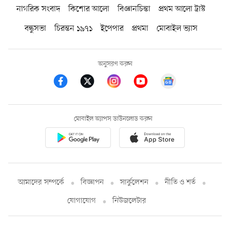
নাগরিক সংবাদ
কিশোর আলো
বিজ্ঞানচিন্তা
প্রথম আলো ট্রাস্ট
বন্ধুসভা
চিরন্তন ১৯৭১
ইপেপার
প্রথমা
মোবাইল ভ্যাস
অনুসরণ করুন
মোবাইল অ্যাপস ডাউনলোড করুন
আমাদের সম্পর্কে
বিজ্ঞাপন
সার্কুলেশন
নীতি ও শর্ত
যোগাযোগ
নিউজলেটার