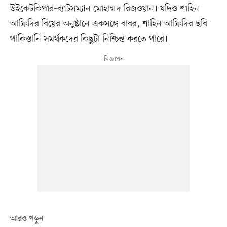
উইকেটকিপার-ব্যাটসম্যান মোহাম্মদ রিজওয়ান। যদিও শাহিন
আফ্রিদির বিয়ের অনুষ্ঠানে একসঙ্গে বাবর, শাহিন আফ্রিদির ছবি
পাকিস্তানি সমর্থকদের কিছুটা নিশ্চিন্ত করতে পারে।
আরও পড়ুন