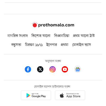
নাগরিক সংবাদ
কিশোর আলো
বিজ্ঞানচিন্তা
প্রথম আলো ট্রাস্ট
বন্ধুসভা
চিরন্তন ১৯৭১
ইপেপার
প্রথমা
মোবাইল ভ্যাস
অনুসরণ করুন
মোবাইল অ্যাপস ডাউনলোড করুন