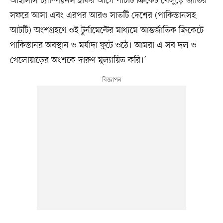
আইসিসি চ্যাম্পিয়নস ট্রফির আগে পাঁচটি ক্রিকেট খেলুড়ে জাতির
সফরে আসা এবং এরপর আরও সাতটি দেশের (পাকিস্তানসহ
আটটি) অংশগ্রহণে ওই টুর্নামেন্টের মাধ্যমে আন্তর্জাতিক ক্রিকেটে
পাকিস্তানর অবস্থান ও মর্যাদা ফুটে ওঠে। আমরা এ সব দল ও
খেলোয়াড়ের অংশকে দারুণ মূল্যায়িত করি।’