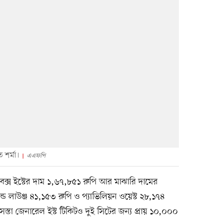
 শর্মা।
এএফপি
ই বক্স ইস্টের দাম ১,৬৭,৮৫১ রুপি আর মাঝারি দামের
যান্ড লাউঞ্জ ৪১,১৫৩ রুপি ও প্যাভিলিয়ন ওয়েস্ট ২৮,১৭৪
তা জেনারেল ইস্ট টিকিটও দুই সিটের জন্য প্রায় ১০,০০০