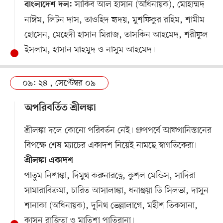
সাকিব আল হাসান (অধিনায়ক), মোহাম্মদ
বাংলাদেশ দল:
নাঈম, লিটন দাস, তাওহিদ হৃদয়, মুশফিকুর রহিম, শামীম
হোসেন, মেহেদী হাসান মিরাজ, তাসকিন আহমেদ, শরীফুল
ইসলাম, হাসান মাহমুদ ও নাসুম আহমেদ।
০৯: ২৪ , সেপ্টেম্বর ০৯
অপরিবর্তিত শ্রীলঙ্কা
শ্রীলঙ্কা দলে কোনো পরিবর্তন নেই। গ্রুপপর্বে আফগানিস্তানের
বিপক্ষে শেষ ম্যাচের একাদশ নিয়েই নামছে স্বাগতিকেরা।
শ্রীলঙ্কা একাদশ
পাতুম নিশাঙ্কা, দিমুথ করুনারত্নে, কুশল মেন্ডিস, সাদিরা
সামারাবিক্রমা, চারিত আসালাঙ্কা, ধনাঞ্জয়া ডি সিলভা, দাসুন
শানাকা (অধিনায়ক), দুনিথ ভেল্লালাগে, মহীশ তিকসানা,
কাসুন রাজিতা ও মাতিশা পাতিরানা।