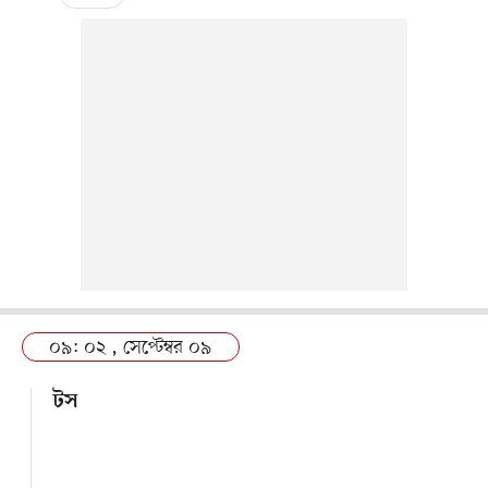
০৯: ০২ , সেপ্টেম্বর ০৯
টস