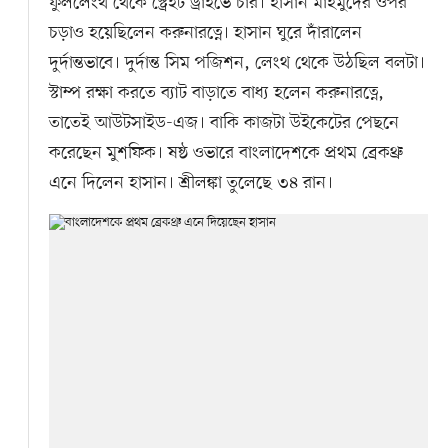
ফুললেংথ থেকে স্ট্রেইট ড্রাইভে চার। হাসান মাহমুদের ওপর
চড়াও হয়েছিলেন করুনারত্নে। হাসান ঘুরে দাঁরালেন
দুর্দান্তভাবে। দুর্দান্ত সিম পজিশন, লেংথ থেকে উঠছিল বলটা।
স্টাম্প রক্ষা করতে ব্যাট বাড়াতে বাধ্য হলেন করুনারত্নে,
তাতেই আউটসাইড-এজ। বাকি কাজটা উইকেটের পেছনে
করেছেন মুশফিক। ষষ্ঠ ওভারে বাংলাদেশকে প্রথম ব্রেকথ্রু
এনে দিলেন হাসান। শ্রীলঙ্কা তুলেছে ৩৪ রান।