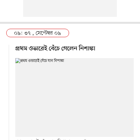
০৯: ৩৭ , সেপ্টেম্বর ০৯
প্রথম ওভারেই বেঁচে গেলেন নিশাঙ্কা