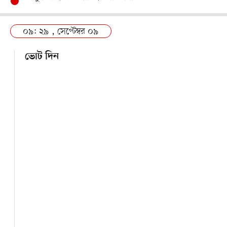
০৯: ২৯ , সেপ্টেম্বর ০৯
ভোট দিন