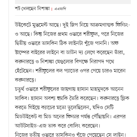
শট খেলছেন নিশাঙ্কা
এএফপি
উইকেটে মুভমেন্ট আছে। দুই স্লিপ নিয়ে আক্রমণাত্মক ফিল্ডিং-
ও আছে। কিন্তু নিজের প্রথম ওভারে শরীফুল, পরে নিজের
দ্বিতীয় ওভারে তাসকিন ঠিক লাইনটা খুঁজে পাননি। অফ
স্টাম্পের বাইরের লাইনে বা ডাউন দ্য লেগে করেছেন তাঁরা,
করুনারত্নে ও নিশাঙ্কা যেগুলোর বিপক্ষে নিরাপদ পথে
হেঁটেছেন। শরীফুলের বল প্যাডের ওপর পেয়ে চারও মারেন
করুনারত্নে।
চতুর্থ ওভারে শরীফুলের জায়গায় হাসান মাহমুদকে আনেন
সাকিব। হাসান অবশ্য হুমকি তৈরি করেছেন। করুনারত্নে ফ্লিক
করতে গিইয়ে ক্যাচের মতো তুলেছিলেন, যদিও সেটি
মিডউইকেট বা মিড অনের ফিল্ডার পর্যন্ত পৌঁছায়নি। এরপর
আউটসাইড-এজ তাক করে বোলিং করেছেন।
নিজের তৃতীয় ওভারে তাসকিনও খুঁজে পেয়েছেন সে লাইন।