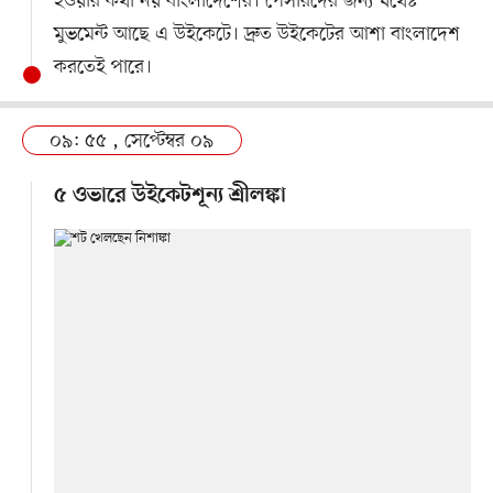
হওয়ার কথা নয় বাংলাদেশের। পেসারদের জন্য যথেষ্ট
মুভমেন্ট আছে এ উইকেটে। দ্রুত উইকেটের আশা বাংলাদেশ
করতেই পারে।
০৯: ৫৫ , সেপ্টেম্বর ০৯
৫ ওভারে উইকেটশূন্য শ্রীলঙ্কা