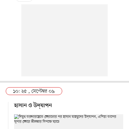
১০: ২৫ , সেপ্টেম্বর ০৯
হাসান ও উদ্‌যাপন