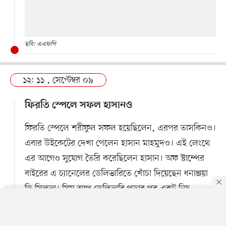
ছবি: এএফপি
১২: ১১ , সেপ্টেম্বর ০৯
ফিরতি স্পেলে সফল হাসানও
ফিরতি স্পেলে শরীফুল সফল হয়েছিলেন, এরপর তাসকিনও।
এবার উইকেটের দেখা পেলেন হাসান মাহমুদও। এই লেংথে
এর আগেও সুযোগ তৈরি করেছিলেন হাসান। অফ স্টাম্পের
বাইরের এ চ্যানেলের ডেলিভারিতে খোঁচা দিয়েছেন ধনাঞ্জয়া
ডি সিলভা। সিম আপ ডেলিভারি পড়ার পর একটু নিচু
হয়েছিল। উইকেটের পেছনে সহজ ক্যাচ মুশফিকের। ৪০তম
By using this site, you agree to our
Privacy Policy
.
OK
ওভারের আগেই পঞ্চম উইকেট হারিয়ে চাপ আরও বেড়েছে