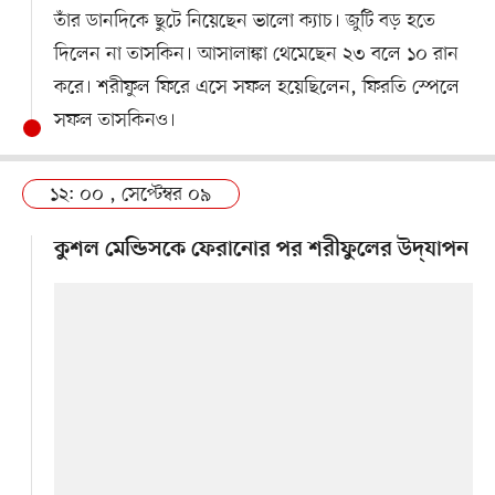
তাঁর ডানদিকে ছুটে নিয়েছেন ভালো ক্যাচ। জুটি বড় হতে
দিলেন না তাসকিন। আসালাঙ্কা থেমেছেন ২৩ বলে ১০ রান
করে। শরীফুল ফিরে এসে সফল হয়েছিলেন, ফিরতি স্পেলে
সফল তাসকিনও।
১২: ০০ , সেপ্টেম্বর ০৯
কুশল মেন্ডিসকে ফেরানোর পর শরীফুলের উদ্‌যাপন