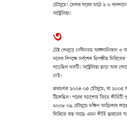
মৌসুমে। সেবার ঘরের মাঠে ২-০ ব্যবধানে
অস্ট্রেলিয়া।
৩
টেস্ট খেলুড়ে (নবীনতম আফগানিস্তান ও আ
দলের বিপক্ষে সর্বশেষ দ্বিপক্ষীয় সিরিজ
গড়েছিল দলটি। অস্ট্রেলিয়া ছাড়া আর কো
নেই।
প্রথমবার ২০০৪-০৫ মৌসুমে, যা ২০০৫ সাল
টিকেছিল। পরের অ্যাশেজ জিতে কীর্তিটি প
২০০৮-০৯ মৌসুমে দক্ষিণ আফ্রিকার কাছে হা
সিরিজে জয় আছে-এমন কীর্তি ভারতের আছ