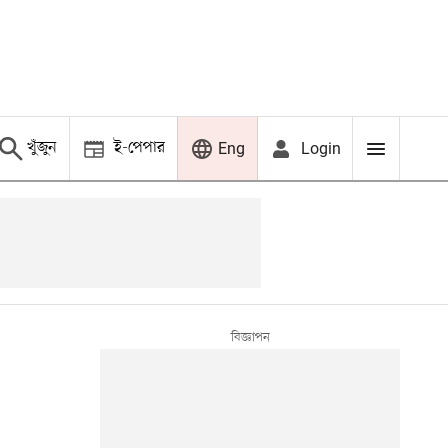
খুঁজুন
ই-পেপার
Login
Eng