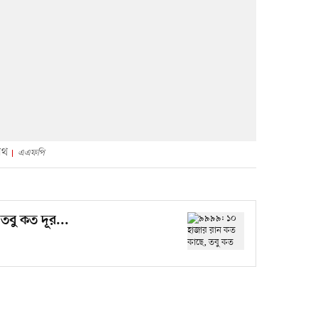
িথ
এএফপি
বু কত দূর...