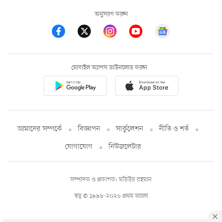
অনুসরণ করুন
মোবাইল অ্যাপস ডাউনলোড করুন
আমাদের সম্পর্কে
বিজ্ঞাপন
সার্কুলেশন
নীতি ও শর্ত
যোগাযোগ
নিউজলেটার
সম্পাদক ও প্রকাশক: মতিউর রহমান
স্বত্ব © ১৯৯৮-২০২৬ প্রথম আলো