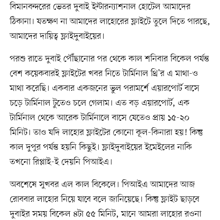
বিমানবন্দরের ভেতর দুবাই ইন্টারন্যাশনাল হোটেল আমাদের
ঠিকানা। যতক্ষণ না আমাদের লাহোরের ফ্লাইটে তুলে দিতে পারছে,
আমাদের দায়িত্ব ফ্লাইদুবাইয়ের।
পরশু রাতে দুবাই পৌঁছানোর পর থেকে কাল শনিবার বিকেল পর্যন্ত
বেশ কয়েকবারই ফ্লাইটের খবর নিতে টার্মিনাল থ্রি’র এ মাথা-ও
মাথা করেছি। একবার একজনের ভুল পরামর্শে এয়ারপোর্ট বাসে
চড়ে টার্মিনাল টুতেও চলে গেলাম। এত বড় এয়ারপোর্ট, এক
টার্মিনাল থেকে আরেক টার্মিনালে বাসে যেতেও প্রায় ১৫-২০
মিনিট। তাও যদি লাহোর ফ্লাইটের কোনো কূল-কিনারা হয়! কিন্তু
কাল দুপুর পর্যন্ত হয়নি কিছুই। ফ্লাইদুবাইয়ের ইমেইলের নাকি
তখনো রিপ্লাই-ই দেয়নি পিআইএ।
অবশেষে সুখবর এল কাল বিকেলে। পিআইএ আমাদের আজ
রোববার লাহোর নিয়ে যাবে বলে জানিয়েছে। কিন্তু ফ্লাইট ছাড়বে
দুবাইর সময় বিকেল ৪টা ৫৫ মিনিট, মানে আমরা লাহোর রওনা