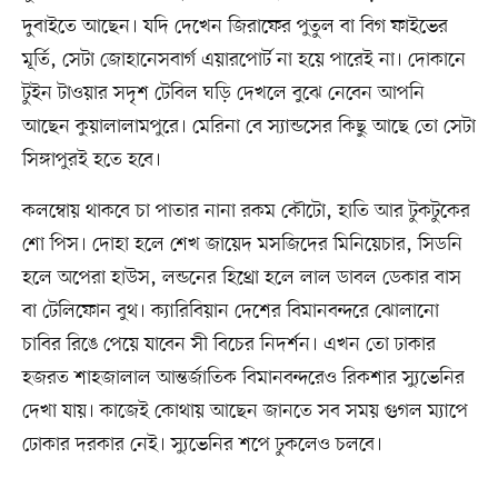
দুবাইতে আছেন। যদি দেখেন জিরাফের পুতুল বা বিগ ফাইভের
মূর্তি, সেটা জোহানেসবার্গ এয়ারপোর্ট না হয়ে পারেই না। দোকানে
টুইন টাওয়ার সদৃশ টেবিল ঘড়ি দেখলে বুঝে নেবেন আপনি
আছেন কুয়ালালামপুরে। মেরিনা বে স্যান্ডসের কিছু আছে তো সেটা
সিঙ্গাপুরই হতে হবে।
কলম্বোয় থাকবে চা পাতার নানা রকম কৌটো, হাতি আর টুকটুকের
শো পিস। দোহা হলে শেখ জায়েদ মসজিদের মিনিয়েচার, সিডনি
হলে অপেরা হাউস, লন্ডনের হিথ্রো হলে লাল ডাবল ডেকার বাস
বা টেলিফোন বুথ। ক্যারিবিয়ান দেশের বিমানবন্দরে ঝোলানো
চাবির রিঙে পেয়ে যাবেন সী বিচের নিদর্শন। এখন তো ঢাকার
হজরত শাহজালাল আন্তর্জাতিক বিমানবন্দরেও রিকশার স্যুভেনির
দেখা যায়। কাজেই কোথায় আছেন জানতে সব সময় গুগল ম্যাপে
ঢোকার দরকার নেই। স্যুভেনির শপে ঢুকলেও চলবে।