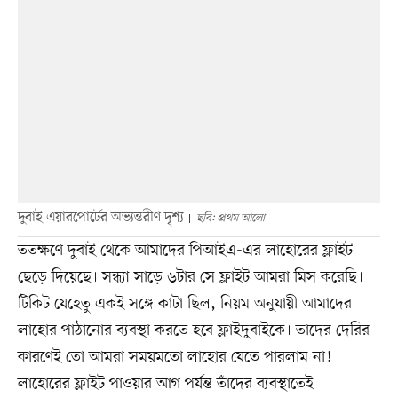
দুবাই এয়ারপোর্টের অভ্যন্তরীণ দৃশ্য
ছবি: প্রথম আলো
ততক্ষণে দুবাই থেকে আমাদের পিআইএ-এর লাহোরের ফ্লাইট
ছেড়ে দিয়েছে। সন্ধ্যা সাড়ে ৬টার সে ফ্লাইট আমরা মিস করেছি।
টিকিট যেহেতু একই সঙ্গে কাটা ছিল, নিয়ম অনুযায়ী আমাদের
লাহোর পাঠানোর ব্যবস্থা করতে হবে ফ্লাইদুবাইকে। তাদের দেরির
কারণেই তো আমরা সময়মতো লাহোর যেতে পারলাম না!
লাহোরের ফ্লাইট পাওয়ার আগ পর্যন্ত তাঁদের ব্যবস্থাতেই