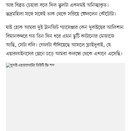
আর বিব্রত চেহারা বলে দিল ভুলটা একদমই অনিচ্ছাকৃত।
ভদ্রমহিলা সঙ্গে সঙ্গেই তাক থেকে সরিয়ে ফেললেন কৌটোটা।
যাই হোক আমরা দুই ট্রানজিট প্যাসেঞ্জার কেন দুবাইয়ের আলিশান
বিমানবন্দরে গত তিন দিন ধরে এমন ছুটি কাটানোর মেজাজে
আছি, সেটা বলি। গোলটা বাঁধিয়েছে আসলে ফ্লাইদুবাই, যে
এয়ারলাইনসের প্লেনে চড়ে আমরা কলম্বো থেকে এখানে এসেছি।