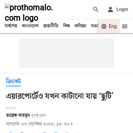
Login
সর্বশেষ
বাংলাদেশ
রাজনীতি
বিশ্ব
বাণিজ্য
মতামত
খেলা
Eng
বিনো
ক্রিকেট
এয়ারপোর্টেও যখন কাটানো যায় ‘ছুটি’
তারেক মাহমুদ
দুবাই থেকে
আপডেট: ০৩ সেপ্টেম্বর ২০২৩, ১৩: ৩৬