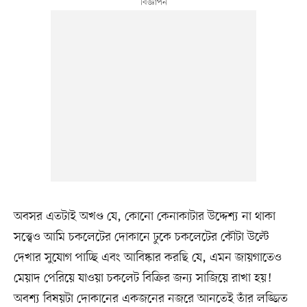
অবসর এতটাই অখণ্ড যে, কোনো কেনাকাটার উদ্দেশ্য না থাকা
সত্ত্বেও আমি চকলেটের দোকানে ঢুকে চকলেটের কৌটা উল্টে
দেখার সুযোগ পাচ্ছি এবং আবিষ্কার করছি যে, এমন জায়গাতেও
মেয়াদ পেরিয়ে যাওয়া চকলেট বিক্রির জন্য সাজিয়ে রাখা হয়!
অবশ্য বিষয়টা দোকানের একজনের নজরে আনতেই তাঁর লজ্জিত