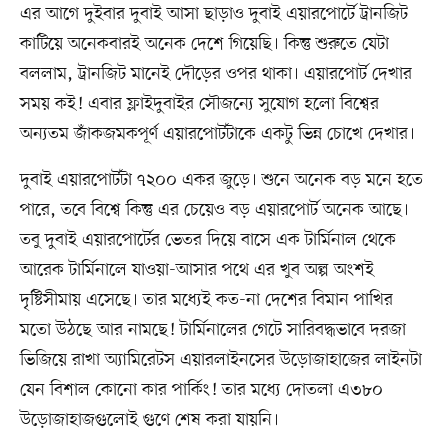
এর আগে দুইবার দুবাই আসা ছাড়াও দুবাই এয়ারপোর্টে ট্রানজিট
কাটিয়ে অনেকবারই অনেক দেশে গিয়েছি। কিন্তু শুরুতে যেটা
বললাম, ট্রানজিট মানেই দৌড়ের ওপর থাকা। এয়ারপোর্ট দেখার
সময় কই! এবার ফ্লাইদুবাইর সৌজন্যে সুযোগ হলো বিশ্বের
অন্যতম জাঁকজমকপূর্ণ এয়ারপোর্টটাকে একটু ভিন্ন চোখে দেখার।
দুবাই এয়ারপোর্টটা ৭২০০ একর জুড়ে। শুনে অনেক বড় মনে হতে
পারে, তবে বিশ্বে কিন্তু এর চেয়েও বড় এয়ারপোর্ট অনেক আছে।
তবু দুবাই এয়ারপোর্টের ভেতর দিয়ে বাসে এক টার্মিনাল থেকে
আরেক টার্মিনালে যাওয়া-আসার পথে এর খুব অল্প অংশই
দৃষ্টিসীমায় এসেছে। তার মধ্যেই কত-না দেশের বিমান পাখির
মতো উঠছে আর নামছে! টার্মিনালের গেটে সারিবদ্ধভাবে দরজা
ভিজিয়ে রাখা অ্যামিরেটস এয়ারলাইনসের উড়োজাহাজের লাইনটা
যেন বিশাল কোনো কার পার্কিং! তার মধ্যে দোতলা এ৩৮০
উড়োজাহাজগুলোই গুণে শেষ করা যায়নি।