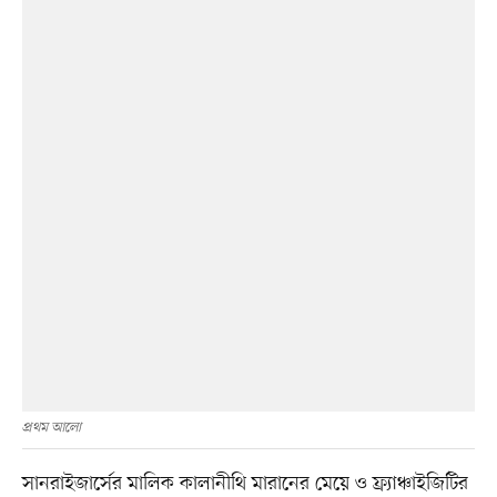
প্রথম আলো
সানরাইজার্সের মালিক কালানীথি মারানের মেয়ে ও ফ্র্যাঞ্চাইজিটির