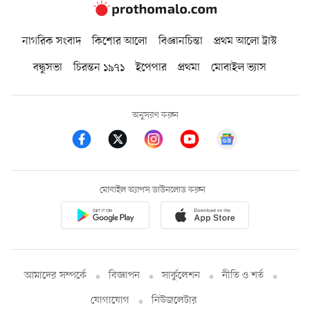
নাগরিক সংবাদ
কিশোর আলো
বিজ্ঞানচিন্তা
প্রথম আলো ট্রাস্ট
বন্ধুসভা
চিরন্তন ১৯৭১
ইপেপার
প্রথমা
মোবাইল ভ্যাস
অনুসরণ করুন
মোবাইল অ্যাপস ডাউনলোড করুন
আমাদের সম্পর্কে
বিজ্ঞাপন
সার্কুলেশন
নীতি ও শর্ত
যোগাযোগ
নিউজলেটার