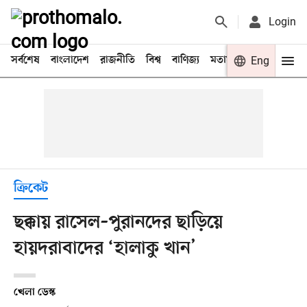
Login
সর্বশেষ
বাংলাদেশ
রাজনীতি
বিশ্ব
বাণিজ্য
মতামত
খেলা
Eng
বিনো
ক্রিকেট
ছক্কায় রাসেল–পুরানদের ছাড়িয়ে
হায়দরাবাদের ‘হালাকু খান’
খেলা ডেস্ক