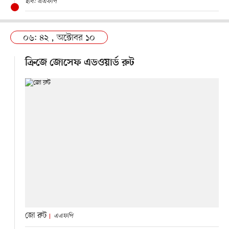
ছবি: এএফপি
০৬: ৪২ , অক্টোবর ১০
ক্রিজে জোসেফ এডওয়ার্ড রুট
জো রুট
এএফপি