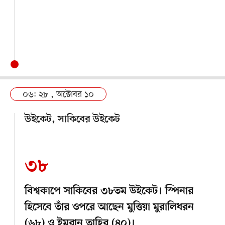
০৬: ২৮ , অক্টোবর ১০
উইকেট, সাকিবের উইকেট
৩৮
বিশ্বকাপে সাকিবের ৩৮তম উইকেট। স্পিনার
হিসেবে তাঁর ওপরে আছেন মুত্তিয়া মুরালিধরন
(৬৮) ও ইমরান তাহির (৪০)।