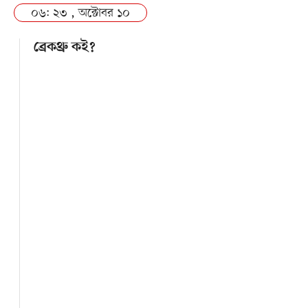
০৬: ২৩ , অক্টোবর ১০
ব্রেকথ্রু কই?