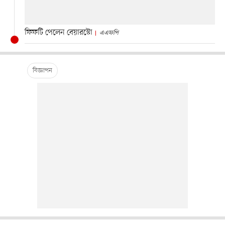
ফিফটি পেলেন বেয়ারস্টো
এএফপি