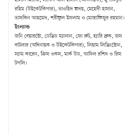
রহিম (উইকেটকিপার), তাওহিদ হৃদয়, মেহেদী হাসান,
তাসকিন আহমেদ, শরীফুল ইসলাম ও মোস্তাফিজুর রহমান।
ইংল্যান্ড
জনি বেয়ারস্টো, ডেভিড ম্যালান, জো রুট, হ্যারি ব্রুক, জস
বাটলার (অধিনায়ক ও উইকেটকিপার), লিয়াম লিভিংস্টোন,
স্যাম কারেন, ক্রিস ওকস, মার্ক উড, আদিল রশিদ ও রিস
টপলি।