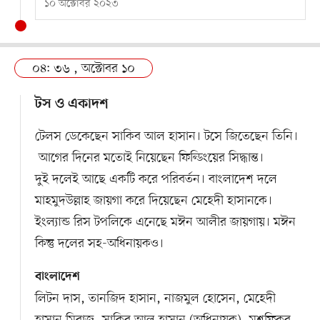
১০ অক্টোবর ২০২৩
০৪: ৩৬ , অক্টোবর ১০
টস ও একাদশ
টেলস ডেকেছেন সাকিব আল হাসান। টসে জিতেছেন তিনি।
আগের দিনের মতোই নিয়েছেন ফিল্ডিংয়ের সিদ্ধান্ত।
দুই দলেই আছে একটি করে পরিবর্তন। বাংলাদেশ দলে
মাহমুদউল্লাহ জায়গা করে দিয়েছেন মেহেদী হাসানকে।
ইংল্যান্ড রিস টপলিকে এনেছে মঈন আলীর জায়গায়। মঈন
কিন্তু দলের সহ-অধিনায়কও।
বাংলাদেশ
লিটন দাস, তানজিদ হাসান, নাজমুল হোসেন, মেহেদী
হাসান মিরাজ, সাকিব আল হাসান (অধিনায়ক), মুশফিকুর