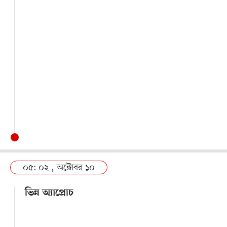
০৫: ০২ , অক্টোবর ১০
ভিন্ন অ্যাপ্রোচ