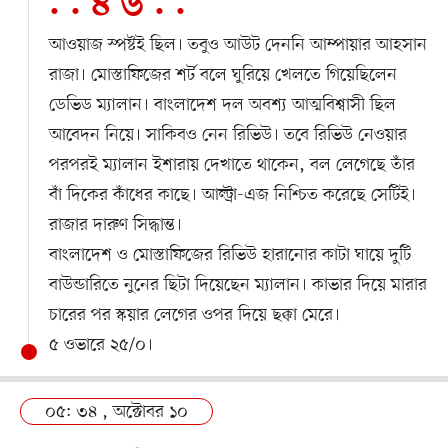
. . ৪ ৬ . .
আওয়াজ স্পষ্টই ছিল। তবুও আউট দেননি আম্পায়ার আহসান
রাজা। মোস্তাফিজের শর্ট বলে ঘুরিয়ে খেলতে গিয়েছিলেন
ডেভিড ম্যালান। বাংলাদেশ দল অবশ্য আত্মবিশ্বাসী ছিল
আবেদন নিয়ে। সাকিবও নেন রিভিউ। তবে রিভিউ নেওয়ার
পরপরই ম্যালান ইশারায় দেখাতে থাকেন, বল লেগেছে তাঁর
বাঁ দিকের কাঁধের কাছে। আল্ট্রা-এজ নিশ্চিত করেছে সেটিই।
রাজার দারুণ সিদ্ধান্ত।
বাংলাদেশ ও মোস্তাফিজের রিভিউ হারানোর কাটা ঘায়ে দুটি
বাউন্ডারিতে নুনের ছিটা দিয়েছেন ম্যালান। কাভার দিয়ে মারার
চারের পর স্কয়ার লেগের ওপর দিয়ে ছক্কা মেরে।
৫ ওভারে ২৫/০।
০৫: ৩৪ , অক্টোবর ১০