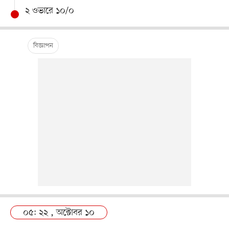
২ ওভারে ১০/০
০৫: ২২ , অক্টোবর ১০