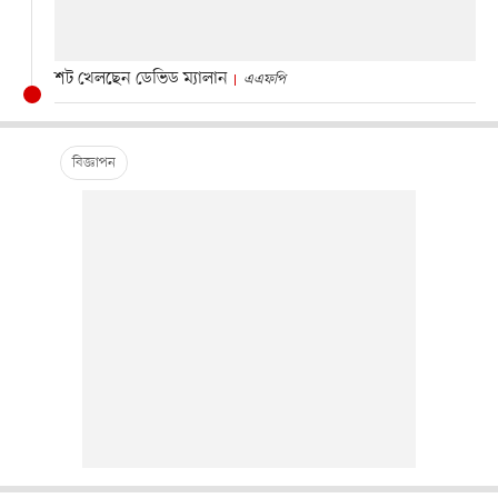
শট খেলছেন ডেভিড ম্যালান
এএফপি