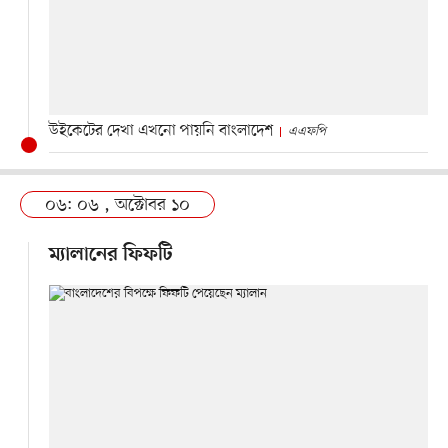
উইকেটের দেখা এখনো পায়নি বাংলাদেশ
এএফপি
০৬: ০৬ , অক্টোবর ১০
ম্যালানের ফিফটি