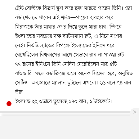
ট্রেন্ট বোল্টকে রিভার্স স্কুপ করে ছক্কা মারতে পারেন তিনি। জো
রুট খেলতে পারেন এই শটও—পায়ের ব্যবহার করে
মিরাজকে তাঁর মাথার ওপর দিয়ে তুলে মারা চার। স্পিনে
ইংল্যান্ডের সবচেয়ে দক্ষ ব্যাটসম্যান রুট, এ নিয়ে সংশয়
নেই। নিউজিল্যান্ডের বিপক্ষে ইংল্যান্ডের ইনিংস ধরে
রেখেছিলেন বিশ্বকাপের আগে সেভাবে রান না পাওয়া রুট।
৭৭ রানের ইনিংসে তিনি সেদিন মেরেছিলেন মাত্র ৫টি
বাউন্ডারি। ফলে রুট ক্রিজে এলে অনেক সিঙ্গেল হবে, অনুমিত
সেটিও। অন্যপ্রান্তে ম্যালান ছুটছেন এখনো। ৬১ বলে ৭৪ রান
তাঁর।
ইংল্যান্ড ২২ ওভারে তুলেছে ১৪০ রান, ১ উইকেটে।
০৬: ৪৬ , অক্টোবর ১০
By using this site, you agree to our
Privacy Policy
.
OK
মোস্তাফিজের চোট-শঙ্কা