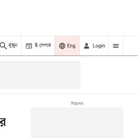
খুঁজুন
ই-পেপার
Login
Eng
ার