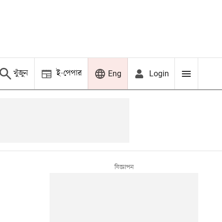
খুঁজুন
ই-পেপার
Login
Eng