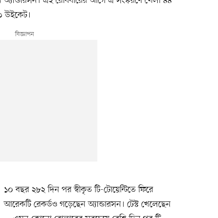
লেন অ্যান্ডারসন। এই রোববারের আগে এ সংস্করণে খেলা ৪৪
র ৩ উইকেট।
১০ বছর ২৮২ দিন পর স্বীকৃত টি-টোয়েন্টিতে ফিরে
আরেকটি রেকর্ডও গড়েছেন অ্যান্ডারসন। টেস্ট খেলেছেন