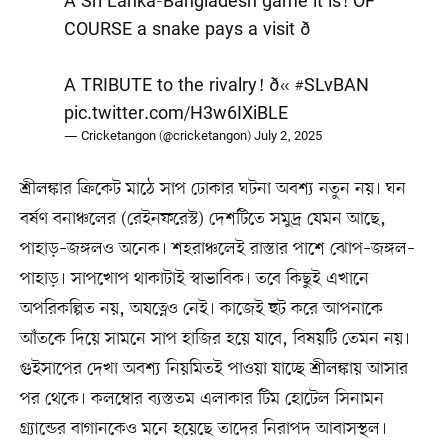
A Sri Lanka-Bangladesh game it is! OF
COURSE a snake pays a visit ð
A TRIBUTE to the rivalry! ð«¡
#SLvBAN
pic.twitter.com/H3w6IXiBLE
— Cricketangon (@cricketangon)
July 2, 2025
শ্রীলঙ্কার ক্রিকেট মাঠে সাপ ঢোকার ঘটনা অবশ্য নতুন নয়। ঘন
বর্ষণ বনাঞ্চলের (রেইনফরেস্ট) দেশটিতে সমুদ্র যেমন আছে,
পাহাড়–জঙ্গলও অনেক। শহরাঞ্চলেই রাস্তার পাশে ঝোপ–জঙ্গল–
পাহাড়। সাপখোপ থাকাটাই স্বাভাবিক। তবে কিছুই এখানে
অপরিকল্পিত নয়, অযত্নেও নেই। কাজেই হুট করে আপনাকে
আঁতকে দিয়ে সামনে সাপ হাজির হয়ে যাবে, বিষয়টি তেমন নয়।
গুইসাপের দেখা অবশ্য নিয়মিতই পাওয়া যাচ্ছে শ্রীলঙ্কায় আসার
পর থেকে। কলম্বোর ব্যস্ততম এলাকার টিম হোটেল সিনামন
গ্র্যান্ডের বাগানকেও মনে হয়েছে তাদের নিরাপদ আবাসস্থল।