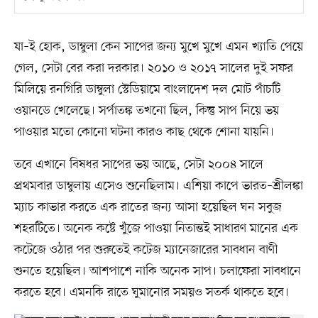
যা–ই হোক, ডাম্বুলা কেন সাপের জন্য মুখে মুখে এমন খ্যাতি পেয়ে
গেল, সেটা বের করা দরকার। ২০১০ ও ২০১৭ সালের দুই সফর
মিলিয়ে রনগিরি ডাম্বুলা স্টেডিয়ামে বাংলাদেশ দল মোট পাঁচটি
ওয়ানডে খেলেছে। সর্পাতঙ্ক তখনো ছিল, কিন্তু সাপ নিয়ে ভয়
পাওয়ার মতো কোনো ঘটনা কারও কাছ থেকে শোনা যায়নি।
তবে এখানে বিষধর সাপের ভয় আছে, সেটা ২০০৪ সালে
প্রথমবার ডাম্বুলায় এসেও শুনেছিলাম। এশিয়া কাপে ভারত–শ্রীলঙ্কা
ম্যাচ কাভার করতে এক রাতের জন্য আসা হয়েছিল ঘন সবুজ
শহরটিতে। অনেক কষ্টে খুঁজে পাওয়া নিতান্তই সাধারণ মানের এক
কটেজে ওঠার পর শুরুতেই কটেজ ম্যানেজারের সাবধান বাণী
শুনতে হয়েছিল। আশপাশে নাকি অনেক সাপ। চলাফেরা সাবধানে
করতে হবে। এমনকি রাতে ঘুমানোর সময়ও সতর্ক থাকতে হবে।