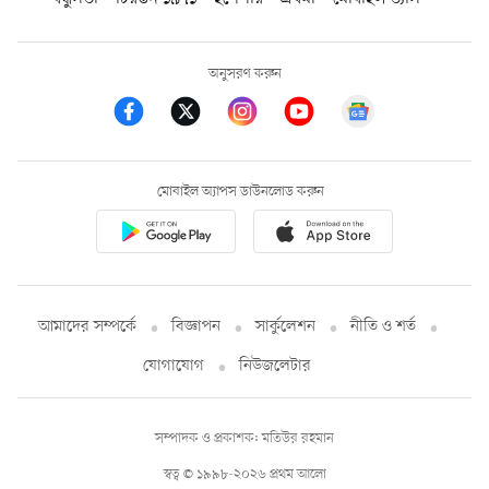
অনুসরণ করুন
মোবাইল অ্যাপস ডাউনলোড করুন
আমাদের সম্পর্কে
বিজ্ঞাপন
সার্কুলেশন
নীতি ও শর্ত
যোগাযোগ
নিউজলেটার
সম্পাদক ও প্রকাশক: মতিউর রহমান
স্বত্ব © ১৯৯৮-২০২৬ প্রথম আলো