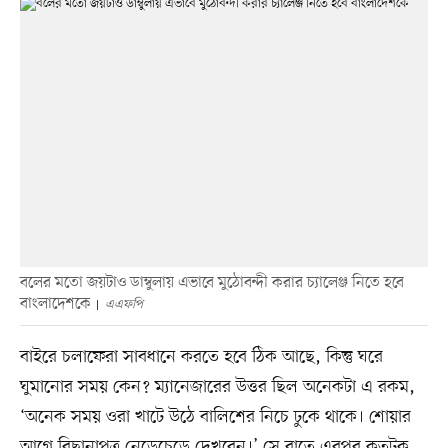
বলের মতো জয়টাও ডাম্বুলায় এভাবে মুঠোবন্দী করার চ্যালেঞ্জ নিতে হবে
বাংলাদেশকে
এএফপি
বাইরে চলাফেরা সাবধানে করতে হবে ঠিক আছে, কিন্তু ঘরে
ঘুমানোর সময় কেন? ম্যানেজারের উত্তর ছিল অনেকটা এ রকম,
‘অনেক সময় ওরা খাটে উঠে বালিশের নিচে ঢুকে থাকে। শোয়ার
আগে বিছানাপত্র নেড়েচেড়ে দেখবেন।’ সে রাতে এরপর কতটুকু