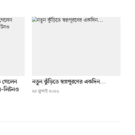
কে গেলেন
নতুন কুঁড়িতে স্বপ্নপূরণের একদিন…
ুল–লিটনও
২৪ জুলাই ২০২৬