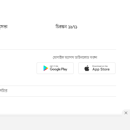
ধুসভা
চিরন্তন ১৯৭১
মোবাইল অ্যাপস ডাউনলোড করুন
েটার