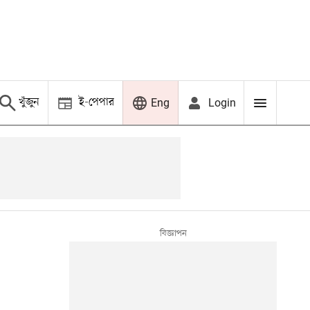
খুঁজুন
ই-পেপার
Login
Eng