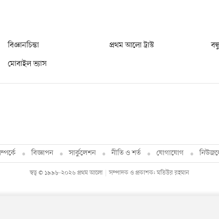
বিজ্ঞানচিন্তা
প্রথম আলো ট্রাস্ট
বন্
মোবাইল ভ্যাস
্পর্কে
বিজ্ঞাপন
সার্কুলেশন
নীতি ও শর্ত
যোগাযোগ
নিউজল
স্বত্ব © ১৯৯৮-২০২৬ প্রথম আলো
সম্পাদক ও প্রকাশক: মতিউর রহমান